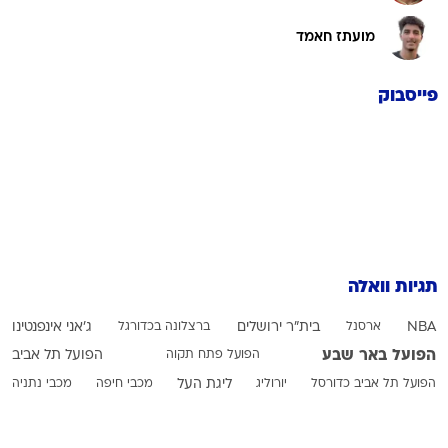
מועתז חאמד
פייסבוק
תגיות וואלה
NBA
ארסנל
בית"ר ירושלים
ברצלונה בכדורגל
ג'אני אינפנטינו
הפועל באר שבע
הפועל פתח תקוה
הפועל תל אביב
הפועל תל אביב כדורסל
יורוליג
ליגת העל
מכבי חיפה
מכבי נתניה
מכבי תל אביב בכדורגל
מכבי תל אביב בכדורסל
עירוני טבריה
פיפ"א
ריאל מדריד
רודרי
רוי רביבו