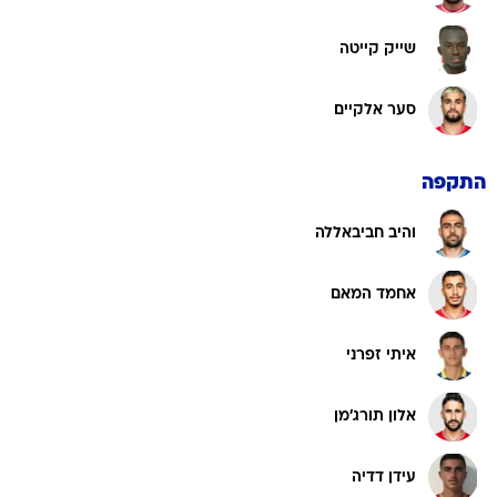
שייק קייטה
סער אלקיים
התקפה
והיב חביבאללה
אחמד המאם
איתי זפרני
אלון תורג'מן
עידן דדיה