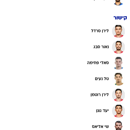
קישור
לירן סרדל
נאור סבג
סאלי פחימה
טל נעים
לירן רוטמן
יעד גונן
שי אליאס