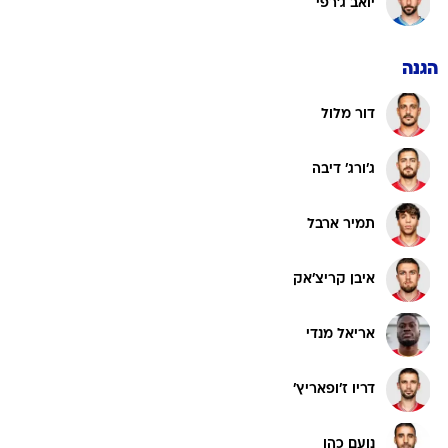
יואב ג'רפי
הגנה
דור מלול
ג'ורג' דיבה
תמיר ארבל
איבן קריצ'אק
אריאל מנדי
דריו ז'ופאריץ'
נועם כהן