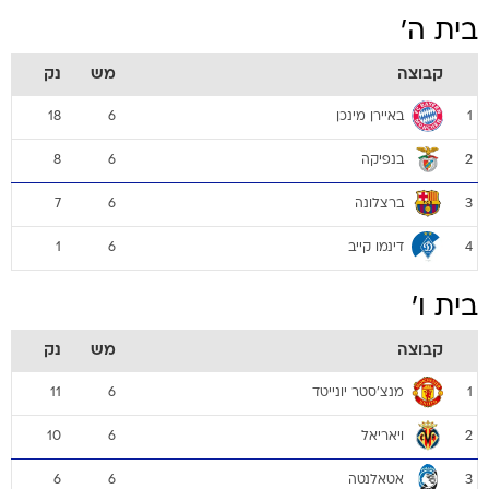
בית ה'
קבוצה
מש
נק
באיירן מינכן
18
6
1
בנפיקה
8
6
2
ברצלונה
7
6
3
דינמו קייב
1
6
4
בית ו'
קבוצה
מש
נק
מנצ'סטר יונייטד
11
6
1
ויאריאל
10
6
2
אטאלנטה
6
6
3