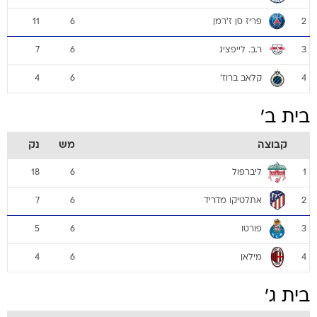
פריז סן ז'רמן
11
6
2
ר.ב. לייפציג
7
6
3
קלאב ברוז'
4
6
4
בית ב'
קבוצה
מש
נק
ליברפול
18
6
1
אתלטיקו מדריד
7
6
2
פורטו
5
6
3
מילאן
4
6
4
בית ג'