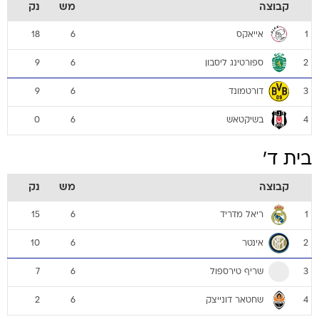
קבוצה
מש
נק
אייאקס
18
6
1
ספורטינג ליסבון
9
6
2
דורטמונד
9
6
3
בשיקטאש
0
6
4
בית ד'
קבוצה
מש
נק
ריאל מדריד
15
6
1
אינטר
10
6
2
שריף טירספול
7
6
3
שחטאר דונייצק
2
6
4