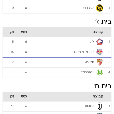
יאנג בויז
5
6
4
בית ז'
קבוצה
מש
נק
ליל
11
6
1
רד בול זלצבורג
10
6
2
סביליה
6
6
3
וולפסבורג
5
6
4
בית ח'
קבוצה
מש
נק
יובנטוס
15
6
1