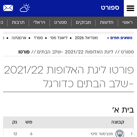
ספורט
ראשי
חדשות
מבזקים
ספורט
ויראלי
תרבות
כס
נושאים חמים
מונדיאל 2026
ליאונל מסי
ספרד
ארגנטינה
מכב
ספורט
ליגת האלופות 2021/22 -שלב הבתים
פורטו
פורטו ליגת האלופות 2021/22
-שלב הבתים כדורגל
בית א'
קבוצה
מש
נק
מנצ'סטר סיטי
12
6
1