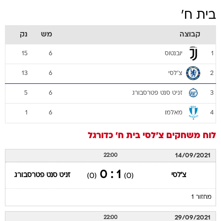
בית ח'
קבוצה
מש
נק
יובנטוס
15
6
1
צ'לסי
13
6
2
זניט סנט פטרסבורג
5
6
3
מאלמו
1
6
4
לוח משחקים
צ'לסי
בית ח'
כדורגל
14/09/2021
22:00
1 : 0
צ'לסי
זניט סנט פטרסבורג
(0)
(0)
מחזור 1
29/09/2021
22:00