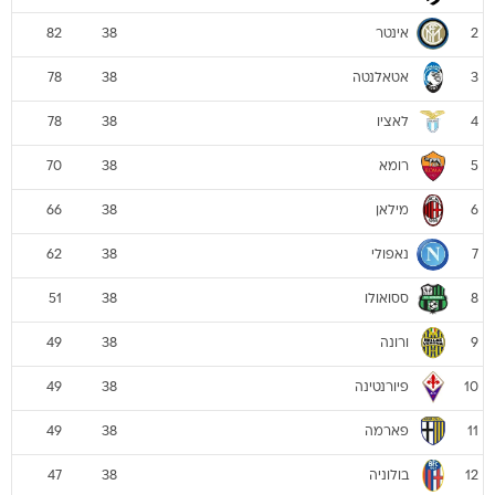
אינטר
82
38
2
אטאלנטה
78
38
3
לאציו
78
38
4
רומא
70
38
5
מילאן
66
38
6
נאפולי
62
38
7
ססואולו
51
38
8
ורונה
49
38
9
פיורנטינה
49
38
10
פארמה
49
38
11
בולוניה
47
38
12