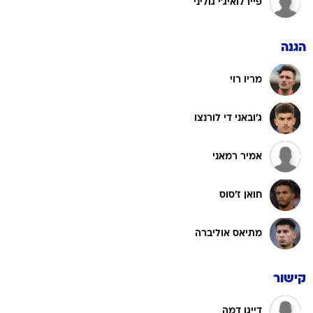
פיירלואיג'י גוליני
הגנה
מריו רוי
ג'ובאני די לורנצו
אמיר רמאני
חואן ז'סוס
מתיאס אוליברה
קישור
דייגו דמה