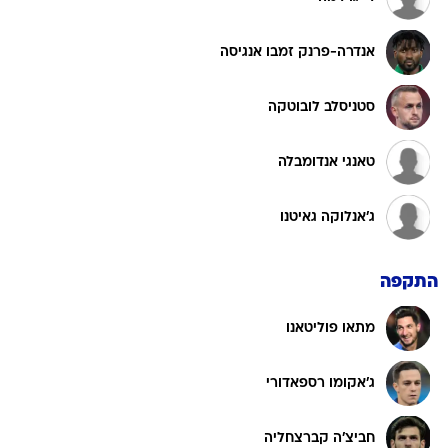
אנדרה-פרנק זמבו אנגיסה
סטניסלב לובוטקה
טאנגי אנדומבלה
ג'אנלוקה גאיטנו
התקפה
מתאו פוליטאנו
ג'אקומו רספאדורי
חביצ'ה קברצחליה