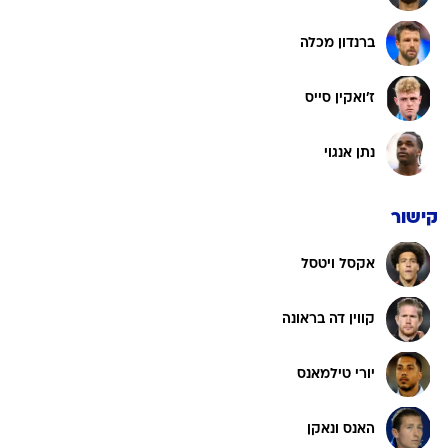
ברנדון מכלה
ז'ואקין סייס
נתן אנגוי
קישור
אקסל ויטסל
קווין דה בראונה
יורי טילמאנס
האנס ונאקן