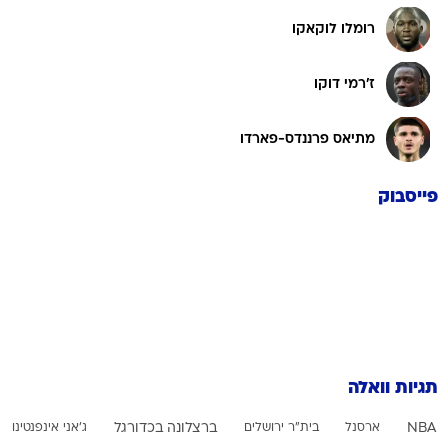
רומלו לוקאקו
ז'רמי דוקו
מתיאס פרננדס-פארדו
פייסבוק
תגיות וואלה
NBA
ארסנל
בית"ר ירושלים
ברצלונה בכדורגל
ג'אני אינפנטינו