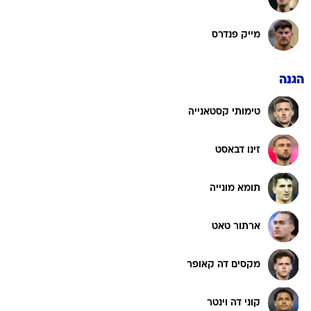
מייק פנדרס
הגנה
טימותי קסטאנייה
זינו דבאסט
תומא מונייה
ארתור טאט
מקסים דה קאופר
קוני דה וינטר