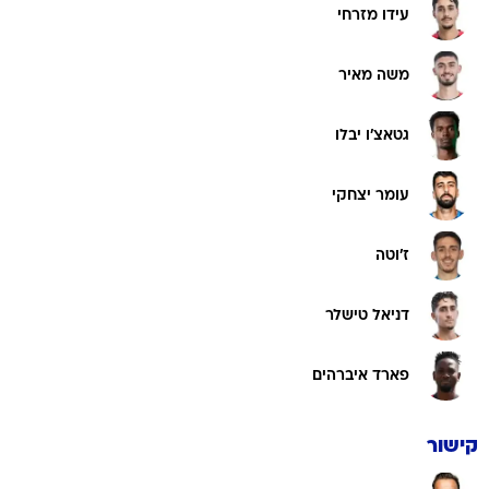
עידו מזרחי
משה מאיר
גטאצ'ו יבלו
עומר יצחקי
ז'וטה
דניאל טישלר
פארד איברהים
קישור