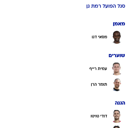
סגל
הפועל רמת גן
מאמן
מסאי דגו
שוערים
עמית רייף
תומר הרן
הגנה
דודי טויטו