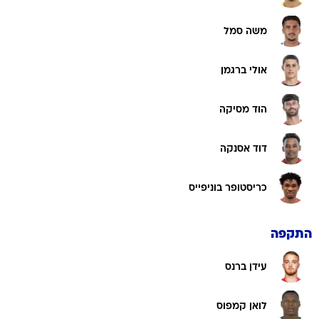
משה סמל
אולי ברגמן
הוד מסיקה
דוד אסנקה
כריסטופר בוניפייס
התקפה
עידן ברנס
לואן קמפוס