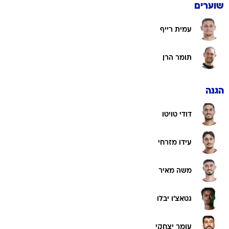
שוערים
עמית רייף
תומר הרן
הגנה
דודי טויטו
עידו מזרחי
משה מאיר
גטאצ'ו יבלו
עומר יצחקי