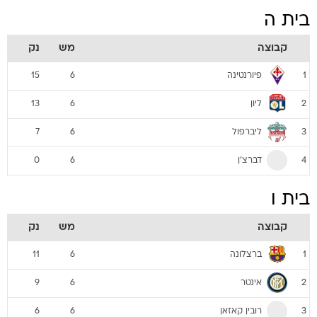
בית ה
קבוצה
מש
נק
פיורנטינה
15
6
1
ליון
13
6
2
ליברפול
7
6
3
דברצ'ן
0
6
4
בית ו
קבוצה
מש
נק
ברצלונה
11
6
1
אינטר
9
6
2
רובין קאזאן
6
6
3