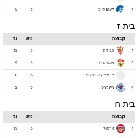
דינמו קייב
5
6
4
בית ז
קבוצה
מש
נק
סביליה
13
6
1
שטוטגרט
9
6
2
אוניראה אורזיצ'ני
8
6
3
ריינג'רס
2
6
4
בית ח
קבוצה
מש
נק
ארסנל
13
6
1