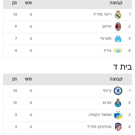
קבוצה
מש
נק
ריאל מדריד
13
6
1
מילאן
9
6
2
מארסיי
7
6
3
ציריך
4
6
4
בית ד
קבוצה
מש
נק
צ'לסי
14
6
1
פורטו
12
6
2
אפואל ניקוסיה
3
6
3
אתלטיקו מדריד
3
6
4