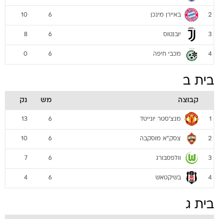
באיירן מינכן
10
6
2
יובנטוס
8
6
3
מכבי חיפה
0
6
4
בית ב
קבוצה
מש
נק
מנצ'סטר יונייטד
13
6
1
צסק"א מוסקבה
10
6
2
וולפסבורג
7
6
3
בשיקטאש
4
6
4
בית ג