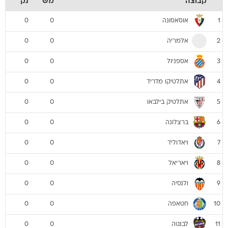
קבוצה
מש
נק
אוסאסונה
0
0
1
אלמריה
0
0
2
אספניול
0
0
3
אתלטיקו מדריד
0
0
4
אתלטיק בילבאו
0
0
5
ברצלונה
0
0
6
ויאדוליד
0
0
7
ויאריאל
0
0
8
ולנסיה
0
0
9
חטאפה
0
0
10
לבנטה
0
0
11