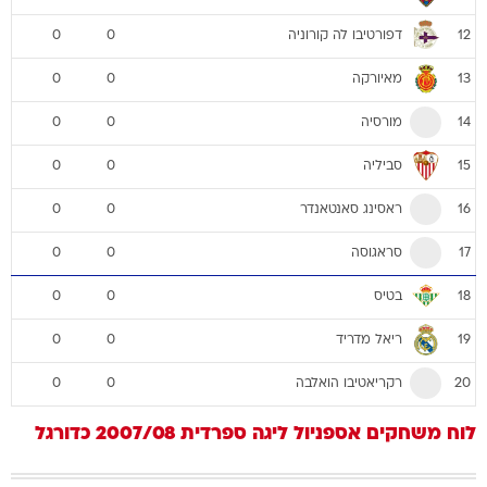
דפורטיבו לה קורוניה
0
0
12
מאיורקה
0
0
13
מורסיה
0
0
14
סביליה
0
0
15
ראסינג סאנטאנדר
0
0
16
סראגוסה
0
0
17
בטיס
0
0
18
ריאל מדריד
0
0
19
רקריאטיבו הואלבה
0
0
20
לוח משחקים
אספניול
ליגה ספרדית 2007/08
כדורגל