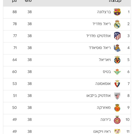
קבוצה
מש
נק
ברצלונה
88
38
1
ריאל מדריד
78
38
2
אתלטיקו מדריד
77
38
3
ריאל סוסיאדד
71
38
4
ויאריאל
64
38
5
בטיס
60
38
6
אוסאסונה
53
38
7
אתלטיק בילבאו
51
38
8
מאיורקה
50
38
9
ג'ירונה
49
38
10
ראיו וייקאנו
49
38
11