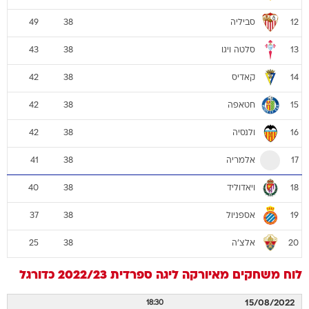
סביליה
49
38
12
סלטה ויגו
43
38
13
קאדיס
42
38
14
חטאפה
42
38
15
ולנסיה
42
38
16
אלמריה
41
38
17
ויאדוליד
40
38
18
אספניול
37
38
19
אלצ'ה
25
38
20
לוח משחקים
מאיורקה
ליגה ספרדית 2022/23
כדורגל
15/08/2022
18:30