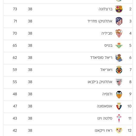
ברצלונה
73
38
2
אתלטיקו מדריד
71
38
3
סביליה
70
38
4
בטיס
65
38
5
ריאל סוסיאדד
62
38
6
ויאריאל
59
38
7
אתלטיק בילבאו
55
38
8
ולנסיה
48
38
9
אוסאסונה
47
38
10
סלטה ויגו
43
38
11
ראיו וייקאנו
42
38
12