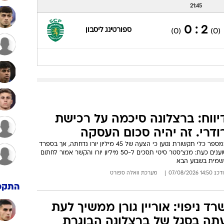
21:45
2 : 0
ספורטינג ליסבון
(0)
(0)
יווח: ברצלונה סיכמה על רכישת
ודרי. זה יהיה סכום העסקה
במספר כלי תקשורת נטען כי הצעה של 45 מיליון יורו נדחתה, אך בספרד
טוענים כעת: מנצ'סטר סיטי תסכים ל-50 מיליון יורו והקשר אמור לחתום
שמית בשבוע הבא
: 14:50 07/08/2026
מערכת וואלה ספורט
התקפ
רד ניפוי: אוריין גורן ממשיך לעת
תה בסגל של ברצלונה הבוגרת