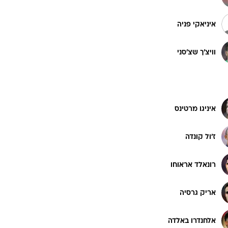
איניאקי פניה
ט1
מחוץ לקווים
וויצ'ך שצ'סני
4-4-2
משרד החוץ
רץ על הקווים
איניגו מרטינס
ספורט בחקירה
סוגרים שנה
ז'ול קונדה
מונדיאל 2014
בראש ובראשונה
רונאלד אראוחו
אליפות אפריקה 2015
יורו צעירות 2013
אריק גרסיה
לונדון 2012
יורו 2012
אלחנדרו באלדה