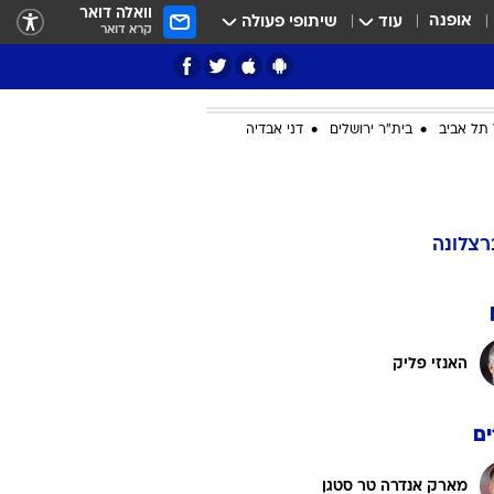
וואלה דואר
אופנה
עוד
שיתופי פעולה
קרא דואר
תל אביב
בית"ר ירושלים
דני אבדיה
ציון 3
דאבל דריבל
רצלונה
האנזי פליק
ם
י
מארק אנדרה טר סטגן