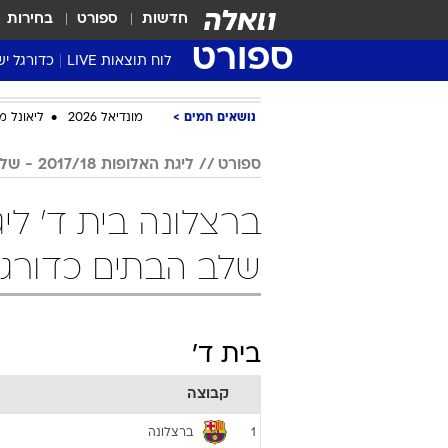
חדשות
ספורט
בחירות
ספורט
לוח תוצאות LIVE
כדורגל יש
ליגת העל Winner
נושאים חמים
מונדיאל 2026
ליאונל מ
סטט' ליגת
גביע המדי
ספורט
ליגת האלופות 2017/18 - שלב הבתים
גביע הטוט
שגרירים
נבחרות י
שלב הבתים כדורג
ליגה לאומ
ליגה א'
בית ד'
קבוצה
ברצלונה
1