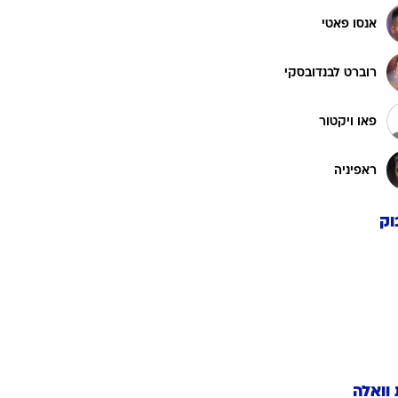
אנסו פאטי
רוברט לבנדובסקי
פאו ויקטור
ראפיניה
וק
 וואלה