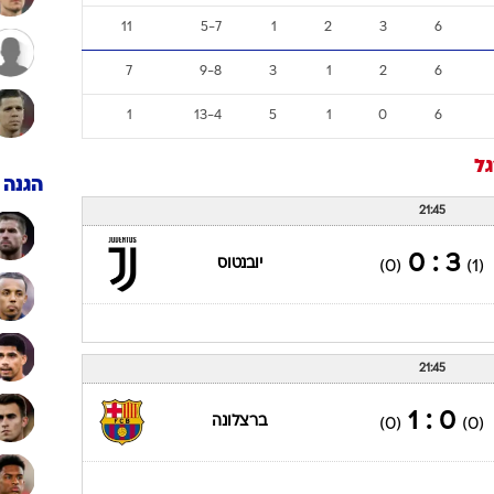
ענפים נוספים
11
5-7
1
2
3
6
לוח שידורים
7
9-8
3
1
2
6
החידה של ספור
ארכיון מדורים
1
13-4
5
1
0
6
כתבו לנו
גל
הגנה
21:45
3 : 0
יובנטוס
(0)
(1)
21:45
0 : 1
ברצלונה
(0)
(0)