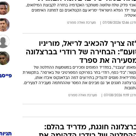
אנזי פליק שלח שלושה משחקני האקדמיה בחזרה לקבוצת המילואים,
עוד ילד הפלא הישראלי ימריא עם הקטלאנים גם למחנה האימונים
איטליה
: 12:46 07/08/2026
מערכת וואלה ספורט
זה צריך להכאיב לריאל, מוריניו
ועם": הבחירה של רודרי בברצלונה
סעירה את ספרד
מאמן "עצבני", במדריד המומים ומכירים במשמעות ההחלטה של
קשר: "בלי כסף, רודרי בחר בפרויקט הספורטיבי של בארסה". בתקשורת
פייסב
מדרידאית מנסים להצדיק בתירוצים למה הבלאנקוס איבדו אותו,
ברצלונה חוגגים אך גם מבינים את המסר שההחתמה מעבירה לצעירים.
תגובות
: 11:19 07/08/2026
מערכת וואלה ספורט
רצלונה חוגגת, מדריד בהלם:
תגיות