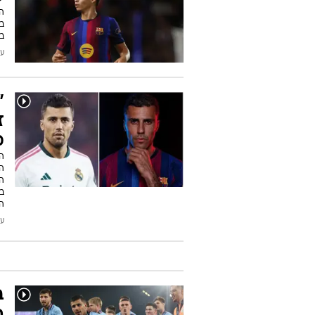
ה
ב
ב
עודכן
"
ז
מ
ה
ה
ה
ב
ה
עודכן
ב