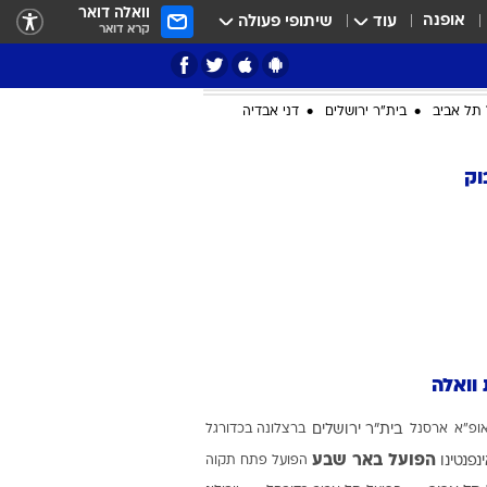
וואלה דואר
אופנה
עוד
שיתופי פעולה
קרא דואר
תל אביב
בית"ר ירושלים
דני אבדיה
וק
ציון 3
דאבל דריבל
 וואלה
ופ"א
ארסנל
בית"ר ירושלים
ברצלונה בכדורגל
י
הפועל באר שבע
ינפנטינו
הפועל פתח תקוה