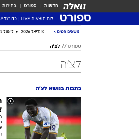
חדשות
ספורט
בחירות
ספורט
לוח תוצאות LIVE
כדורגל יש
ליגת העל Winner
נושאים חמים
מונדיאל 2026
ליאונל מ
סטט' ליגת
ספורט
לצ'ה
גביע המדי
גביע הטוט
לצ'ה
שגרירים
נבחרות י
ליגה לאומ
כתבות בנושא לצ'ה
ליגה א'
ת
א
ה
ב
ע
2026