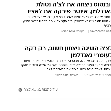
ובנטוס ניצחה את לצ'ה נטולת
אנדלמן, אינטר פירקה את לאציו
ולאחוביץ' כבש אחרי 12 שניות בלבד וקבע 0:1, הישראלי לא שותף.
האלופה חגגה 0:3 באולימפיקו מול הקבוצה אותה תפגוש בגמר הגביע
ביעי
20:42 09/05/
מערכת וואלה ספורט
צ'ה השיגה ניצחון חשוב, רק דקה
עומרי גאנדלמן
שחקן נבחרת ישראל עלה מהספסל בדקה ה-90+3 וראה את קבוצתו
משיגה 1:2 על נועלת הטבלה פיזה ופותחת פער של ארבע נקודות מהקו
אדום. לאמק בנדה כבש והוריד את המארחת ליגה
: 20:47 01/05/2026
מערכת וואלה ספורט
עוד כתבות בנושא לצ'ה