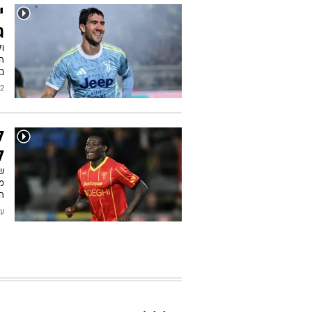
י
ג
בר
2026
ל
ל
ה
עודכן