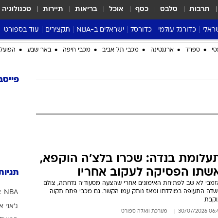
תרבות
סלבס
כסף
אוכל
בריאות
תיירות
טכנולוגיה
ראלי
כדורגל עולמי
כדורסל
ישראלים ב-NBA
תקצירים
עוד בספורט
ליגה אנגלית
ליגת העל
דני אבדיה
מונדיאל 2026
סי
ספרד
ארגנטינה
מכבי תל אביב
מכבי חיפה
באר שבע
הפועל 
 העל
ליגה ספרדית
דאבל דריבל
NBA
נה
ליגה איטלקית
יורוליג וכדורסל אירופי
טבלאות
פייסב
ו
ליגה גרמנית
ליגה לאומית
פודקאסטים
ליגה צרפתית
נבחרות ישראל בכדורסל
מסכמים מחזור
שראל
ליגת האלופות
כדורסל נשים
אבא של שבת
ית
הליגה האירופית
מעל הטבעת
דרום אמריקה
סערה בממלכה
עלומת בנדה: שכרו בלצ'ה הוקפא,
טניס
שתו הפסיקה לעקוב אחריו
תגיות
טראש טוק
זמבי לא שב לפתיחת האימונים אחרי שהצעה מסעודיה נדחתה, צולם
שדה התעופה במולדתו ומאז נותק עמו הקשר. גם מכבי פתח תקוה
NBA
א
ספורט אמריקא
וקבת
ג'אני א
פוקר
06:41 30/07/
מערכת וואלה ספורט