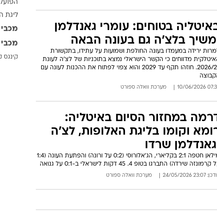
הפועל 
ענפים נוספים
ליגת ה
לוח שידורים
איטליה בטוחים: עומרי גאנדלמן
מכבי 
החידה של ספור
משיך בלצ'ה גם בעונה הבאה
מכבי 
ארכיון מדורים
מרות ירידה במעמדו בעונה החולפת ושמועות על עתידו, בתקשורת
קינגס ק
איטלקית מדווחים כי הקשר הישראלי נמצא בתוכניות של לצ'ה לעונת
כתבו לנו
2026/27. חוזהו תקף עד 2029 והוא צפוי לפתוח את ההכנות לעונה עם
קבוצה
07:35 10/06/
מערכת וואלה ספורט
רמה במחזור הסיום באיטליה:
ומא וקומו בליגת האלופות, לצ'ה
גאנדלמן שרדו
מילאן חטפה 2:1 בקליארי, הג'אלורוסי (0:2 על ורונה) והפתעת העונה (1:4
קרמונזה שירדה) התברגו בטופ 4. 45 דקות לישראלי ב-0:1 על גנואה
: 23:07 24/05/2026
מערכת וואלה ספורט