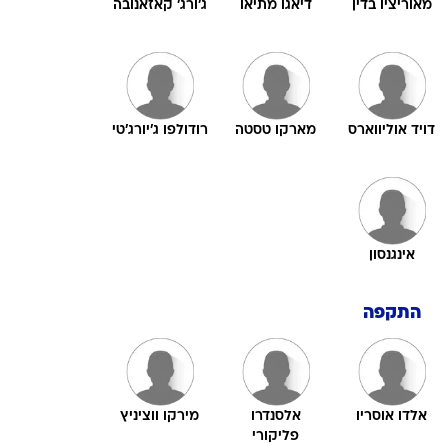
מאוריציו בדין
דיאגו מתיאו
ג'ורג' קאזאנובה
דויד אוליווארס
מארקו טסטה
רודולפו ג'יורג'טי
אינגנסון
התקפה
אלדו אוסריו
אלסנדרו
מירקו ווציניץ
פליקורי