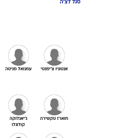
סגל
לצ'ה
אנטוניו צ'ימנטי
עמנואל מניטה
חוארז טקשירה
ג'יאנלוקה
קולונלו