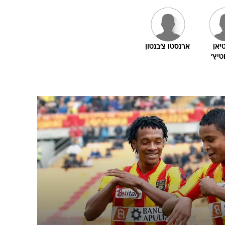
יאן
ארנסטו צ'בנטון
טיץ'