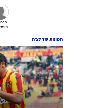
סבסט
סימרו
תמונות של
לצ'ה