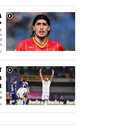
ב
י
ל
ה
ה
2026
ד
ר
ו
על 
עודכן