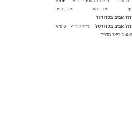
תל אביב
הפועל תל אביב כדורסל
יורוליג
על
מכבי חיפה
מכבי נתניה
תל אביב בכדורגל
ט1
תל אביב בכדורסל
עירוני טבריה
פיפ"א
מחוץ לקווים
אנגווה
ריאל מדריד
4-4-2
משרד החוץ
רץ על הקווים
ספורט בחקירה
סוגרים שנה
מונדיאל 2014
בראש ובראשונה
אליפות אפריקה 2015
יורו צעירות 2013
לונדון 2012
יורו 2012