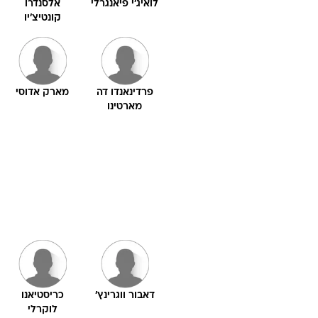
לואיג'י פיאנגרלי
אלסנדרו
קונטיצ'יו
פרדינאנדו דה
מארק אדוסי
מארטינו
דאבור ווגרינץ'
כריסטיאנו
לוקרלי