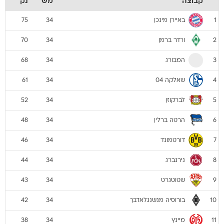
קבוצה
מש
נק
באיירן מינכן
75
34
1
ורדר ברמן
70
34
2
המבורג
68
34
3
שאלקה 04
61
34
4
לברקוזן
52
34
5
הרטה ברלין
48
34
6
דורטמונד
46
34
7
נירנברג
44
34
8
שטוטגרט
43
34
9
בורוסיה מנשנגלאדבך
42
34
10
מיינץ
38
34
11