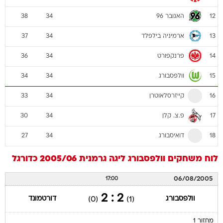
האנובר 96
38
34
12
ארמיניה בילפלד
37
34
13
פרנקפורט
36
34
14
וולפסבורג
34
34
15
קייזרסלאוטרן
33
34
16
פ.צ. קלן
30
34
17
דואיסבורג
27
34
18
לוח משחקים
וולפסבורג
ליגה גרמנית 2005/06
כדורגל
06/08/2005
17:00
2 : 2
וולפסבורג
דורטמונד
(0)
(1)
מחזור 1