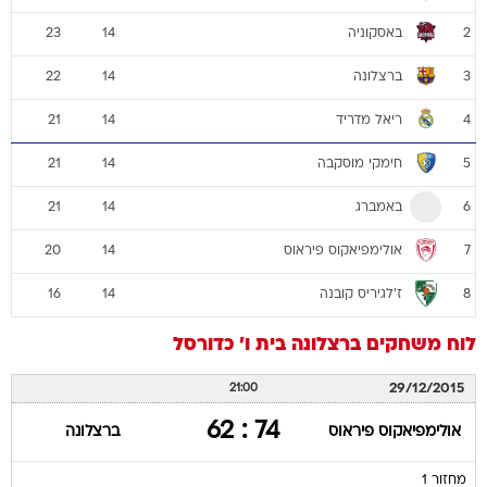
באסקוניה
23
14
2
ברצלונה
22
14
3
ריאל מדריד
21
14
4
חימקי מוסקבה
21
14
5
באמברג
21
14
6
אולימפיאקוס פיראוס
20
14
7
ז'לגיריס קובנה
16
14
8
לוח משחקים
ברצלונה
בית ו'
כדורסל
29/12/2015
21:00
74 : 62
אולימפיאקוס פיראוס
ברצלונה
מחזור 1