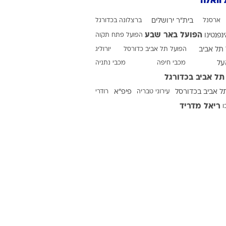
 וואלה
ארסנל
בית"ר ירושלים
ברצלונה בכדורגל
הפועל באר שבע
ינפנטינו
הפועל פתח תקוה
תל אביב
הפועל תל אביב כדורסל
יורוליג
על
מכבי חיפה
מכבי נתניה
תל אביב בכדורגל
ל אביב בכדורסל
עירוני טבריה
פיפ"א
רודרי
ריאל מדריד
ו