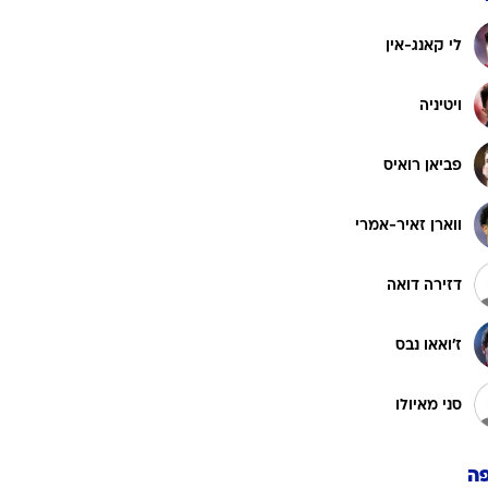
רוגבי וקריקט
גולף
לי קאנג-אין
ביליארד
ויטיניה
תקצירים
פביאן רואיס
ווארן זאיר-אמרי
דזירה דואה
ז'ואאו נבס
סני מאיולו
ה