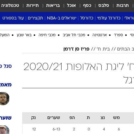
תרבות
סלבס
כסף
אוכל
בריאות
תיירות
טכנולוגיה
ראלי
כדורגל עולמי
כדורסל
ישראלים ב-NBA
תקצירים
עוד בספורט
ליגה אנגלית
ליגת העל
דני אבדיה
מונדיאל 2026
סי
ספרד
ארגנטינה
מכבי תל אביב
מכבי חיפה
באר שבע
הפועל 
 העל
ליגה ספרדית
דאבל דריבל
NBA
נה
ליגה איטלקית
יורוליג וכדורסל אירופי
טבלאות
בית ח'
פריז סן ז'רמן
ו
ליגה גרמנית
ליגה לאומית
פודקאסטים
פריז סן ז'רמן בית ח' ליגת האלופות 2020/21
ליגה צרפתית
נבחרות ישראל בכדורסל
מסכמים מחזור
סגל
פ
שראל
ליגת האלופות
כדורסל נשים
אבא של שבת
גל
ית
הליגה האירופית
מעל הטבעת
מאמן
דרום אמריקה
סערה בממלכה
טניס
טראש טוק
מש
נצ
ת
הפ
שערים
נק
שוערי
ספורט אמריקא
פוקר
12
6-13
2
0
4
6