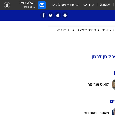
וואלה דואר
אופנה
עוד
שיתופי פעולה
קרא דואר
תל אביב
בית"ר ירושלים
דני אבדיה
ציון 3
דאבל דריבל
ריז סן ז'רמן
לואיס אנריקה
ם
י
מאטביי סאפונוב