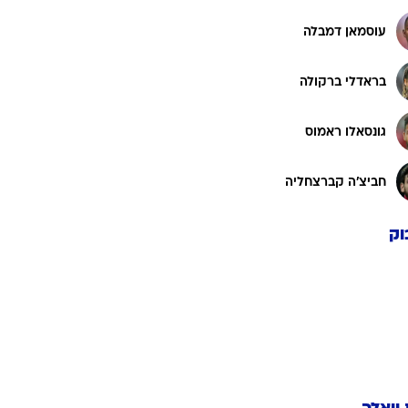
עוסמאן דמבלה
בראדלי ברקולה
גונסאלו ראמוס
חביצ'ה קברצחליה
וק