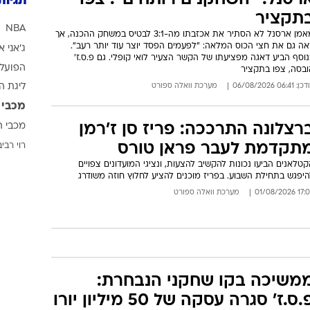
רסנל: "השחקנים רותחים". צפו
תגיות
תקציר
NBA
מאמן ארסנל לא הסתיר את אכזבתו מה-3:1 לבטיס במשחק ההכנה, אך
אה גם את חצי הכוס המלאה: "לפעמים הפסד יוצר עוד יותר רעב".
ג'אני א
וסף הביע דאגה מפציעתו של הקשר הצעיר לואי קופלי. גם פ.ס.ז'
הפועל 
ובסה, צפו בתקציר
: 06:41 06/08/2026
מערכת וואלה ספורט
ליגת ה
מכבי 
רצלונה התרככה: פריז סן ז'רמן
מכבי ת
תקדמת לעבר פראן טורס
רוי רביב
טלאנים הביעו נכונות להקשיב להצעות, ונציגי המועדונים צפויים
יפגש בתחילת השבוע. בפריז מוכנים להציע לחלוץ חוזה משודרג
17:04 01/08/
מערכת וואלה ספורט
משיכה בקו שחקני הנבחרת:
.ס.ז' סגרה עסקה של 50 מיליון יורו