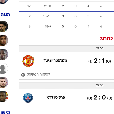
ענפים נוספים
12
12-11
2
0
4
6
לוח שידורים
הגנה
9
10-15
3
0
3
6
החידה של ספור
ארכיון מדורים
3
18-7
5
0
1
6
כתבו לנו
כדורגל
22:00
1 : 2
מנצ'סטר יונייטד
(1)
(0)
לסיקור המשחק
22:00
0 : 2
פריז סן ז'רמן
(0)
(0)
קישור