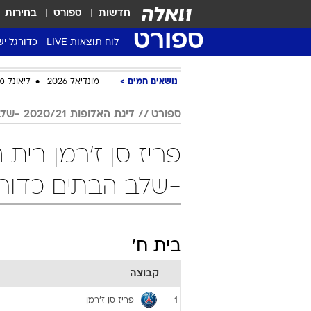
חדשות
ספורט
בחירות
ספורט
לוח תוצאות LIVE
כדורגל יש
ליגת העל Winner
נושאים חמים
מונדיאל 2026
ליאונל מ
סטט' ליגת
גביע המדי
ספורט
ליגת האלופות 2020/21 -שלב הבתים
גביע הטוט
שגרירים
נבחרות י
-שלב הבתים כדור
ליגה לאומ
ליגה א'
בית ח'
קבוצה
פריז סן ז'רמן
1