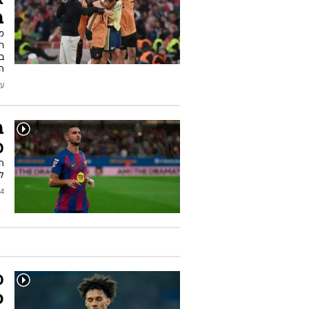
א
ב
ר
בנ
ה
עודכן
ב
מ
הק
לה
2026
מ
פ