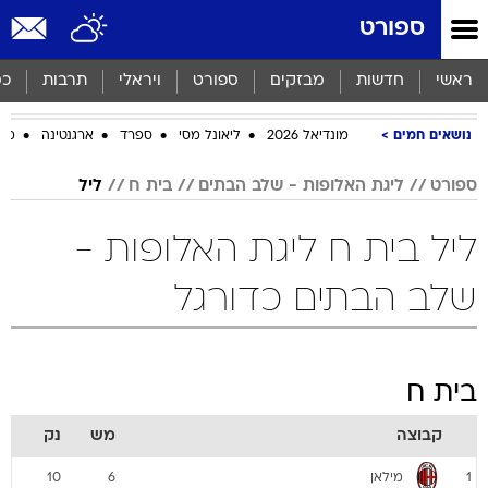
ספורט
ראשי
חדשות
מבזקים
ספורט
ויראלי
תרבות
כס
נושאים חמים
מונדיאל 2026
ליאונל מסי
ספרד
ארגנטינה
מכב
ספורט
ליגת האלופות - שלב הבתים
בית ח
ליל
ליל בית ח ליגת האלופות -
שלב הבתים כדורגל
בית ח
קבוצה
מש
נק
מילאן
10
6
1