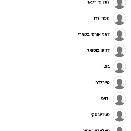
לורן פיירלאד
גופרי דרני
דאגי אורפי בקארי
דג'זון בוטואל
בוטו
פיירלדה
ולויס
סטריובסקי