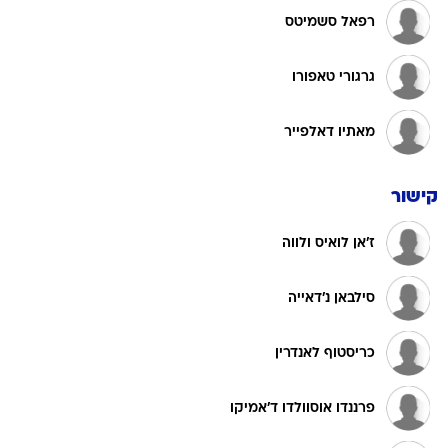
רפאל סשמיטס
גרגורי טאפורו
מאתיו דאלפייר
קישור
ז'אן לואיס ולווה
סילבאן נ'דאייה
כריסטוף לאנדרין
פרננדו אוסוולדו ד'אמיקו