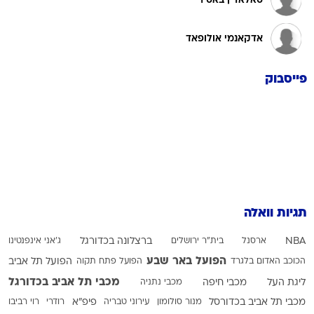
סאלאדין באסיר
אדקאנמי אולופאד
פייסבוק
תגיות וואלה
NBA
ארסנל
בית"ר ירושלים
ברצלונה בכדורגל
ג'אני אינפנטינו
הפועל באר שבע
הכוכב האדום בלגרד
הפועל פתח תקוה
הפועל תל אביב
מכבי תל אביב בכדורגל
ליגת העל
מכבי חיפה
מכבי נתניה
מכבי תל אביב בכדורסל
מנור סולומון
עירוני טבריה
פיפ"א
רודרי
רוי רביבו