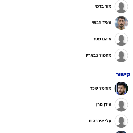
מור ברמי
עאיד חבשי
איהם מטר
מחמוד ג'בארין
קישור
מוחמד שכר
עידן גורן
עלי איברהים