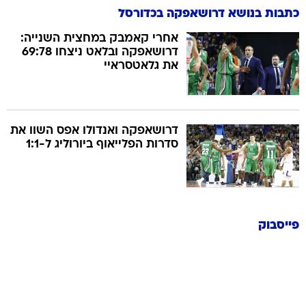
כתבות בנושא דרושאפקה בכדורסל
אחרי קאמבק במחצית השנייה:
דרושאפקה ובלאט ניצחו 69:78
את גלאטסראיי
דרושאפקה ואנדולו אפס השוו את
סדרות הפלייאוף ביורוליג ל-1:1
פייסבוק