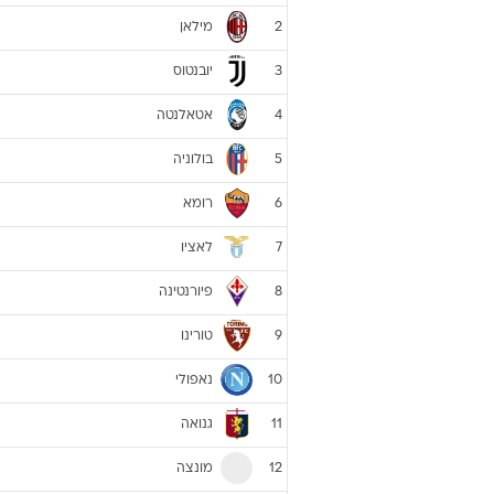
מילאן
2
יובנטוס
3
אטאלנטה
4
בולוניה
5
רומא
6
לאציו
7
פיורנטינה
8
טורינו
9
נאפולי
10
גנואה
11
מונצה
12