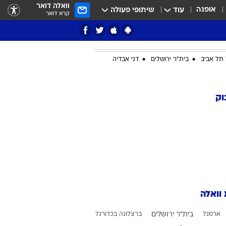
וואלה דואר
אופנה
עוד
שיתופי פעולה
קרא דואר
תל אביב
בית"ר ירושלים
דני אבדיה
ציון 3
וק
דאבל דריבל
 וואלה
י
ארסנל
בית"ר ירושלים
ברצלונה בכדורגל