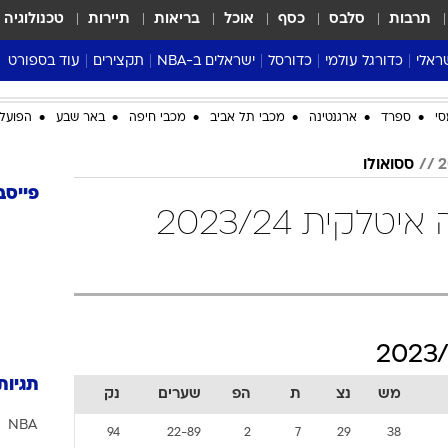
תרבות
סלבס
כסף
אוכל
בריאות
תיירות
טכנולוגיה
ראלי
כדורגל עולמי
כדורסל
ישראלים ב-NBA
תקצירים
עוד בספורט
ליגה אנגלית
ליגת העל
דני אבדיה
מונדיאל 2026
סי
ספרד
ארגנטינה
מכבי תל אביב
מכבי חיפה
באר שבע
הפועל 
 העל
ליגה ספרדית
דאבל דריבל
NBA
נה
ליגה איטלקית
יורוליג וכדורסל אירופי
טבלאות
ססואולו
ו
ליגה גרמנית
ליגה לאומית
פודקאסטים
פייסב
ססואולו טבלת ליגה איטלקית 2023/24
ליגה צרפתית
נבחרות ישראל בכדורסל
מסכמים מחזור
שראל
ליגת האלופות
כדורסל נשים
אבא של שבת
ית
הליגה האירופית
מעל הטבעת
דרום אמריקה
סערה בממלכה
טניס
טראש טוק
תגיות
מש
נצ
ת
הפ
שערים
נק
ספורט אמריקא
NBA
פוקר
94
22-89
2
7
29
38