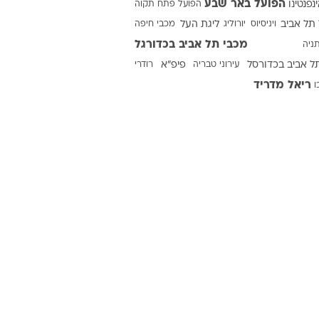
הפועל באר שבע
ינפנטינו
הפועל פתח תקוה
תל אביב
ויניסיוס
יורוליג
ליגת העל
מכבי חיפה
מכבי תל אביב בכדורגל
ניה
ט1
ל אביב בכדורסל
עירוני טבריה
פיפ"א
רודרי
מחוץ לקווים
ריאל מדריד
ו
4-4-2
משרד החוץ
רץ על הקווים
ספורט בחקירה
סוגרים שנה
מונדיאל 2014
בראש ובראשונה
אליפות אפריקה 2015
יורו צעירות 2013
לונדון 2012
יורו 2012