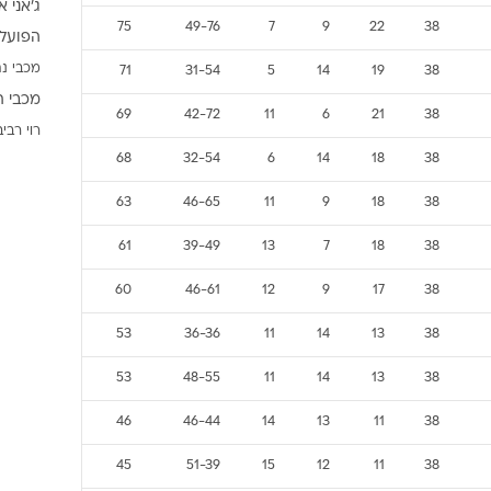
ג'אני א
ענפים נוספים
75
49-76
7
9
22
38
הפועל 
לוח שידורים
מכבי נת
71
31-54
5
14
19
38
החידה של ספור
מכבי ת
ארכיון מדורים
69
42-72
11
6
21
38
רוי רביב
כתבו לנו
68
32-54
6
14
18
38
63
46-65
11
9
18
38
61
39-49
13
7
18
38
60
46-61
12
9
17
38
53
36-36
11
14
13
38
53
48-55
11
14
13
38
46
46-44
14
13
11
38
45
51-39
15
12
11
38