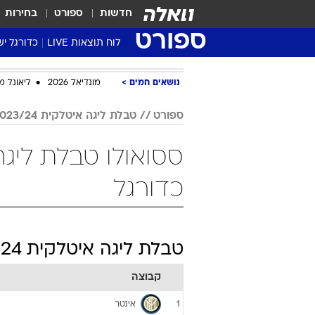
חדשות
ספורט
בחירות
ספורט
לוח תוצאות LIVE
כדורגל יש
ליגת העל Winner
נושאים חמים
מונדיאל 2026
ליאונל מ
סטט' ליגת
גביע המדי
ספורט
טבלת ליגה איטלקית 2023/24
גביע הטוט
שגרירים
נבחרות י
כדורגל
ליגה לאומ
ליגה א'
טבלת ליגה איטלקית 2023/24
קבוצה
אינטר
1