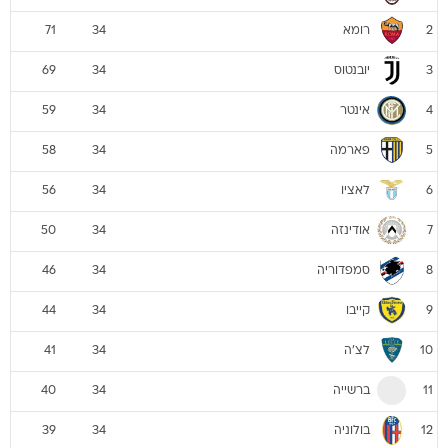
רומא
71
34
2
יובנטוס
69
34
3
אינטר
59
34
4
פארמה
58
34
5
לאציו
56
34
6
אודינזה
50
34
7
סמפדוריה
46
34
8
קייבו
44
34
9
לצ'ה
41
34
10
ברשייה
40
34
11
בולוניה
39
34
12