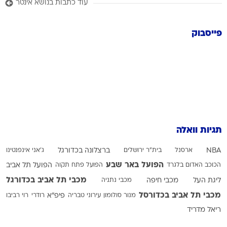
עוד כתבות בנושא אינטר
פייסבוק
תגיות וואלה
NBA
ארסנל
בית"ר ירושלים
ברצלונה בכדורגל
ג'אני אינפנטינו
הפועל באר שבע
הכוכב האדום בלגרד
הפועל פתח תקוה
הפועל תל אביב
מכבי תל אביב בכדורגל
ליגת העל
מכבי חיפה
מכבי נתניה
מכבי תל אביב בכדורסל
מנור סולומון
עירוני טבריה
פיפ"א
רודרי
רוי רביבו
ריאל מדריד