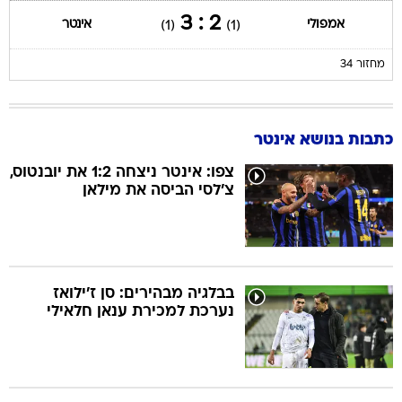
2 : 3
אמפולי
אינטר
(1)
(1)
מחזור 34
כתבות בנושא אינטר
צפו: אינטר ניצחה 1:2 את יובנטוס,
צ'לסי הביסה את מילאן
בבלגיה מבהירים: סן ז'ילואז
נערכת למכירת ענאן חלאילי