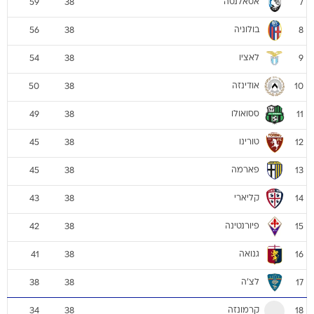
אטאלנטה
59
38
7
בולוניה
56
38
8
לאציו
54
38
9
אודינזה
50
38
10
ססואולו
49
38
11
טורינו
45
38
12
פארמה
45
38
13
קליארי
43
38
14
פיורנטינה
42
38
15
גנואה
41
38
16
לצ'ה
38
38
17
קרמונזה
34
38
18