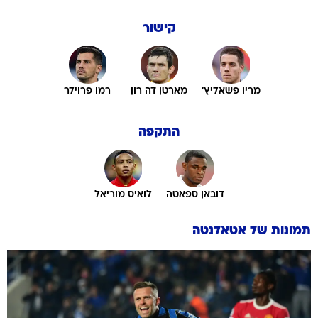
קישור
מריו פשאליץ'
מארטן דה רון
רמו פרוילר
התקפה
דובאן ספאטה
לואיס מוריאל
תמונות של
אטאלנטה