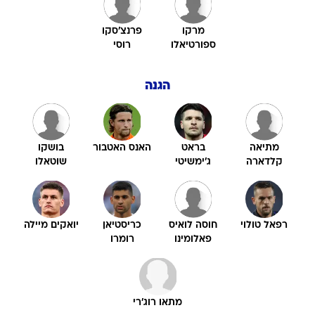
מרקו
פרנצ'סקו
ספורטיאלו
רוסי
הגנה
מתיאה
בראט
האנס האטבור
בושקו
קלדארה
ג'ימשיטי
שוטאלו
רפאל טולוי
חוסה לואיס
כריסטיאן
יואקים מיילה
פאלומינו
רומרו
מתאו רוג'רי