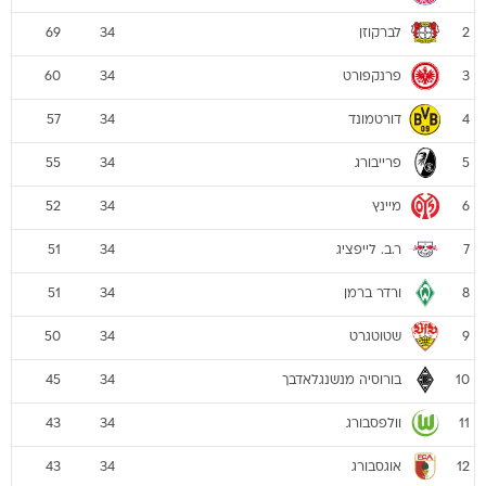
לברקוזן
69
34
2
פרנקפורט
60
34
3
דורטמונד
57
34
4
פרייבורג
55
34
5
מיינץ
52
34
6
ר.ב. לייפציג
51
34
7
ורדר ברמן
51
34
8
שטוטגרט
50
34
9
בורוסיה מנשנגלאדבך
45
34
10
וולפסבורג
43
34
11
אוגסבורג
43
34
12