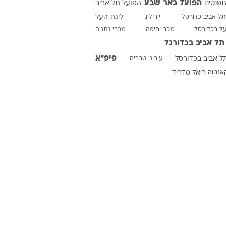
הפועל באר שבע
ינפנטינו
הפועל תל אביב
תל אביב כדורסל
יורוליג
ליגת העל
על בכדורסל
מכבי חיפה
מכבי נתניה
ט1
תל אביב בכדורגל
מחוץ לקווים
פיפ"א
ל אביב בכדורסל
עירוני טבריה
4-4-2
אנגווה
ריאל מדריד
משרד החוץ
רץ על הקווים
ספורט בחקירה
סוגרים שנה
מונדיאל 2014
בראש ובראשונה
אליפות אפריקה 2015
יורו צעירות 2013
לונדון 2012
יורו 2012