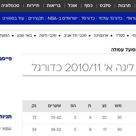
תרבות
סלבס
כסף
אוכל
בריאות
תיירות
טכנולוגיה
ראלי
כדורגל עולמי
כדורסל
ישראלים ב-NBA
תקצירים
עוד בספורט
ליגה אנגלית
ליגת העל
דני אבדיה
מונדיאל 2026
סי
ספרד
ארגנטינה
מכבי תל אביב
מכבי חיפה
באר שבע
הפועל 
 העל
ליגה ספרדית
דאבל דריבל
NBA
נה
ליגה איטלקית
יורוליג וכדורסל אירופי
טבלאות
פועל עפולה
ו
ליגה גרמנית
ליגה לאומית
פודקאסטים
פייסב
2010 כדורגל
ליגה צרפתית
נבחרות ישראל בכדורסל
מסכמים מחזור
שראל
ליגת האלופות
כדורסל נשים
אבא של שבת
ית
הליגה האירופית
מעל הטבעת
דרום אמריקה
סערה בממלכה
טניס
מש
נצ
ת
הפ
שערים
נק
טראש טוק
תגיות
72
13-62
2
6
22
30
ספורט אמריקא
NBA
א
פוקר
59
24-52
5
8
17
30