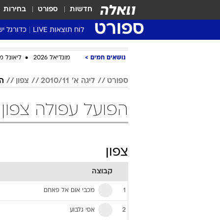
חדשות
ספורט
בחירות
ספורט
לוח תוצאות LIVE
כדורגל יש
ליגת העל Winner
נושאים חמים
מונדיאל 2026
ליאונל מ
סטט' ליגת
גביע המדי
ספורט
ליגה א' 2010/11
צפון
ה
גביע הטוט
הפועל עפולה צפון ליגה א' /11
שגרירים
נבחרות י
ליגה לאומ
צפון
ליגה א'
קבוצה
מכבי אום אל פאחם
1
אסי גלבוע
2