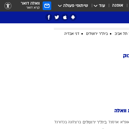
וואלה דואר
אופנה
עוד
שיתופי פעולה
קרא דואר
תל אביב
בית"ר ירושלים
דני אבדיה
ציון 3
וק
דאבל דריבל
 וואלה
י
ופ"א
ארסנל
בית"ר ירושלים
ברצלונה בכדורגל