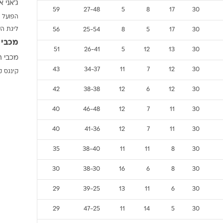
ג'אני א
ענפים נוספים
59
27-48
5
8
17
30
הפועל 
לוח שידורים
ליגת ה
56
25-54
8
5
17
30
החידה של ספור
מכבי 
ארכיון מדורים
51
26-41
5
12
13
30
מכבי ת
כתבו לנו
43
34-37
11
7
12
30
קינגס ק
42
38-38
12
6
12
30
40
46-48
12
7
11
30
40
41-36
12
7
11
30
35
38-40
11
11
8
30
30
38-30
16
6
8
30
29
39-25
13
11
6
30
29
47-25
11
14
5
30