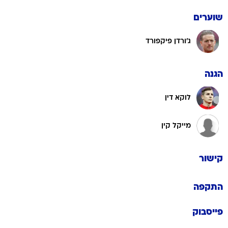
שוערים
ג'ורדן פיקפורד
הגנה
לוקא דין
מייקל קין
קישור
התקפה
פייסבוק