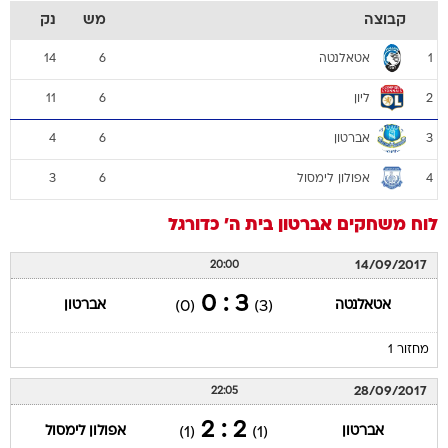
קבוצה
מש
נק
אטאלנטה
14
6
1
ליון
11
6
2
אברטון
4
6
3
אפולון לימסול
3
6
4
לוח משחקים
אברטון
בית ה'
כדורגל
14/09/2017
20:00
3 : 0
אטאלנטה
אברטון
(0)
(3)
מחזור 1
28/09/2017
22:05
2 : 2
אברטון
אפולון לימסול
(1)
(1)