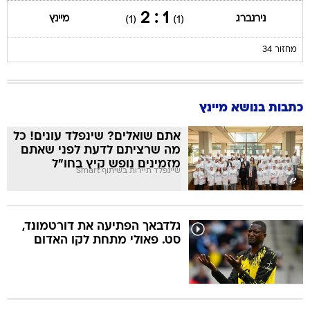
1 : 2
נירנברג
מיינץ
(1)
(1)
מחזור 34
כתבות בנושא מיינץ
אתם שואלים? שינפלד עונים! כל
מה שרציתם לדעת לפני שאתם
מזמינים נופש קיץ בחו"ל
שיינפלד תיירות בשיתוף Smart
גלדבאך הפתיעה את דורטמונד,
סט. פאולי מתחת לקו האדום