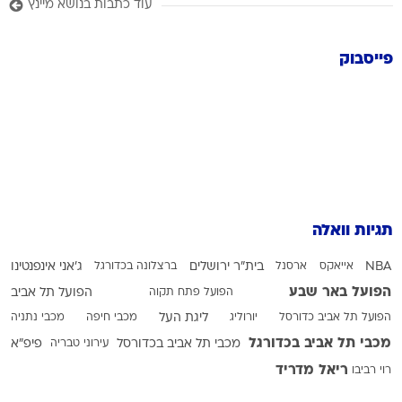
עוד כתבות בנושא מיינץ
פייסבוק
תגיות וואלה
NBA
אייאקס
ארסנל
בית"ר ירושלים
ברצלונה בכדורגל
ג'אני אינפנטינו
הפועל באר שבע
הפועל פתח תקוה
הפועל תל אביב
הפועל תל אביב כדורסל
יורוליג
ליגת העל
מכבי חיפה
מכבי נתניה
מכבי תל אביב בכדורגל
מכבי תל אביב בכדורסל
עירוני טבריה
פיפ"א
ריאל מדריד
רוי רביבו