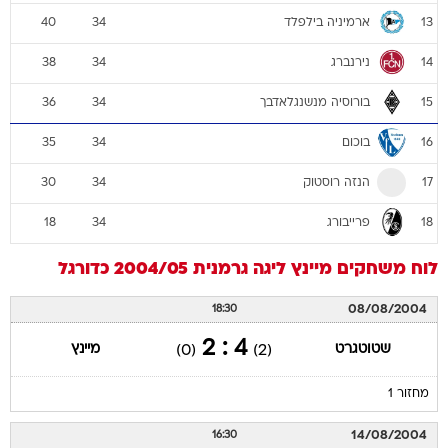
ארמיניה בילפלד
40
34
13
נירנברג
38
34
14
בורוסיה מנשנגלאדבך
36
34
15
בוכום
35
34
16
הנזה רוסטוק
30
34
17
פרייבורג
18
34
18
לוח משחקים
מיינץ
ליגה גרמנית 2004/05
כדורגל
08/08/2004
18:30
4 : 2
שטוטגרט
מיינץ
(0)
(2)
מחזור 1
14/08/2004
16:30