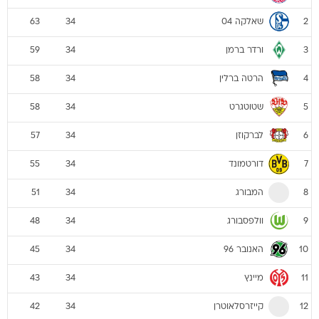
שאלקה 04
63
34
2
ורדר ברמן
59
34
3
הרטה ברלין
58
34
4
שטוטגרט
58
34
5
לברקוזן
57
34
6
דורטמונד
55
34
7
המבורג
51
34
8
וולפסבורג
48
34
9
האנובר 96
45
34
10
מיינץ
43
34
11
קייזרסלאוטרן
42
34
12