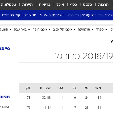
תרבות
סלבס
כסף
אוכל
בריאות
תיירות
טכנולוגיה
ראלי
כדורגל עולמי
כדורסל
ישראלים ב-NBA
תקצירים
עוד בספורט
ליגה אנגלית
ליגת העל
דני אבדיה
מונדיאל 2026
סי
ספרד
ארגנטינה
מכבי תל אביב
מכבי חיפה
באר שבע
הפועל 
 העל
ליגה ספרדית
דאבל דריבל
NBA
נה
ליגה איטלקית
יורוליג וכדורסל אירופי
טבלאות
ץ
ו
ליגה גרמנית
ליגה לאומית
פודקאסטים
פייסב
ליגה צרפתית
נבחרות ישראל בכדורסל
מסכמים מחזור
שראל
ליגת האלופות
כדורסל נשים
אבא של שבת
ית
הליגה האירופית
מעל הטבעת
דרום אמריקה
סערה בממלכה
טניס
מש
נצ
ת
הפ
שערים
נק
טראש טוק
תגיות
78
32-88
4
6
24
34
ספורט אמריקא
NBA
א
פוקר
76
44-81
4
7
23
34