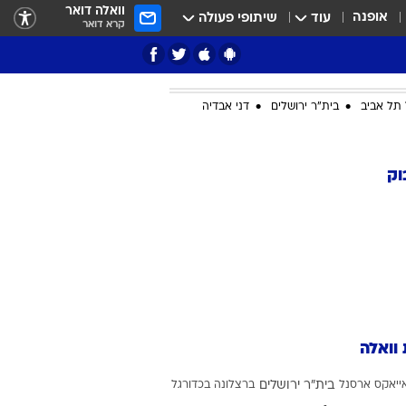
וואלה דואר
אופנה
עוד
שיתופי פעולה
קרא דואר
תל אביב
בית"ר ירושלים
דני אבדיה
ציון 3
וק
דאבל דריבל
 וואלה
י
ייאקס
ארסנל
בית"ר ירושלים
ברצלונה בכדורגל