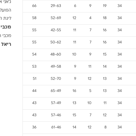
ג'אני א
ענפים נוספים
66
29-63
6
9
19
34
הפועל 
לוח שידורים
58
52-69
12
4
18
34
ליגת ה
החידה של ספור
מכבי 
ארכיון מדורים
55
42-55
11
7
16
34
מכבי ת
כתבו לנו
55
50-62
11
7
16
34
ריאל 
54
48-60
10
9
15
34
53
49-58
9
11
14
34
51
52-70
9
12
13
34
44
65-49
16
5
13
34
43
57-49
13
10
11
34
43
57-46
15
7
12
34
36
61-46
14
12
8
34