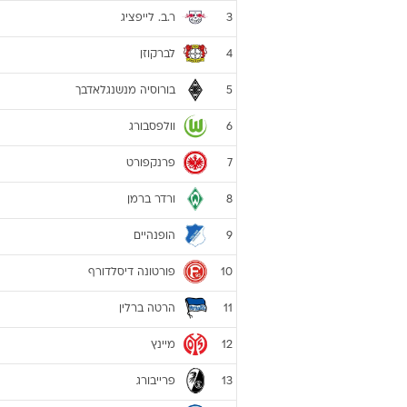
ר.ב. לייפציג
3
לברקוזן
4
בורוסיה מנשנגלאדבך
5
וולפסבורג
6
פרנקפורט
7
ורדר ברמן
8
הופנהיים
9
פורטונה דיסלדורף
10
הרטה ברלין
11
מיינץ
12
פרייבורג
13