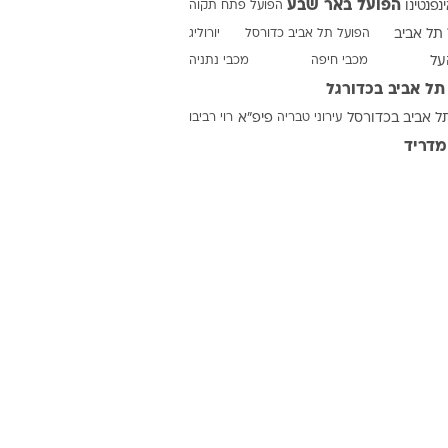
הפועל באר שבע
ינפנטינו
הפועל פתח תקוה
תל אביב
הפועל תל אביב כדורסל
יורוליג
על
מכבי חיפה
מכבי נתניה
ט1
תל אביב בכדורגל
מחוץ לקווים
ל אביב בכדורסל
עירוני טבריה
פיפ"א
רוי רביבו
4-4-2
מדריד
משרד החוץ
רץ על הקווים
ספורט בחקירה
סוגרים שנה
מונדיאל 2014
בראש ובראשונה
אליפות אפריקה 2015
יורו צעירות 2013
לונדון 2012
יורו 2012