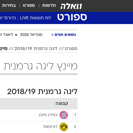
חדשות
ספורט
בחירות
ספורט
לוח תוצאות LIVE
כדורגל יש
ליגת העל Winner
נושאים חמים
מונדיאל 2026
ליאונל מ
סטט' ליגת
גביע המדי
ספורט
ליגה גרמנית 2018/19
מיינ
גביע הטוט
מיינץ ליגה גרמנית 2018/19 כדורגל
שגרירים
נבחרות י
ליגה לאומ
ליגה גרמנית 2018/19
ליגה א'
קבוצה
באיירן מינכן
1
דורטמונד
2