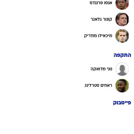
אנסו פרננדס
קונור גלאגר
מיכאילו מודריק
התקפה
נוני מדואקה
ראחים סטרלינג
פייסבוק