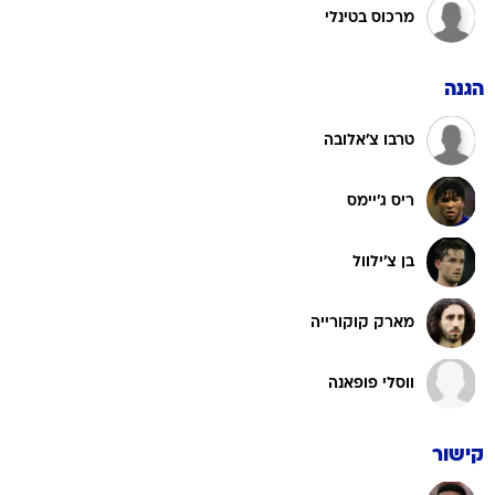
מרכוס בטינלי
הגנה
טרבו צ'אלובה
ריס ג'יימס
בן צ'ילוול
מארק קוקורייה
ווסלי פופאנה
קישור