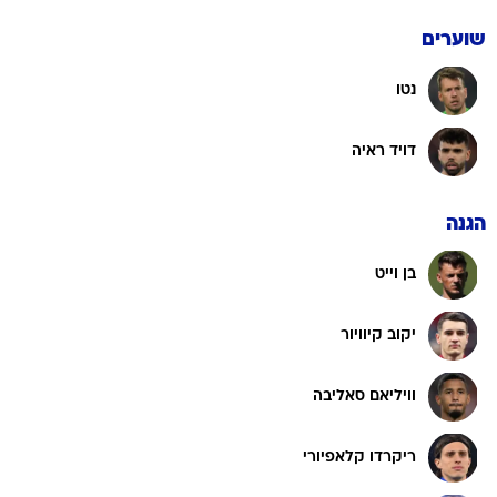
שוערים
נטו
דויד ראיה
הגנה
בן וייט
יקוב קיוויור
וויליאם סאליבה
ריקרדו קלאפיורי