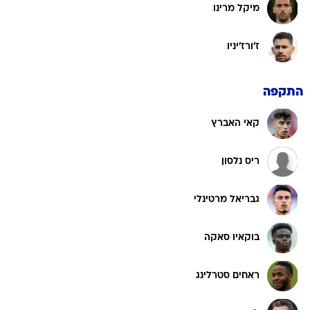
מיקל מרינו
ז'ורז'יניו
התקפה
קאי האברץ
ריס נלסון
גבריאל מרטינלי
בוקאיו סאקה
ראחים סטרלינג