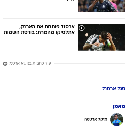
ארסנל פותחת את הארנק,
אתלטיקו מהמרת: בורסת השמות
עוד כתבות בנושא ארסנל
סגל
ארסנל
מאמן
מיקל ארטטה