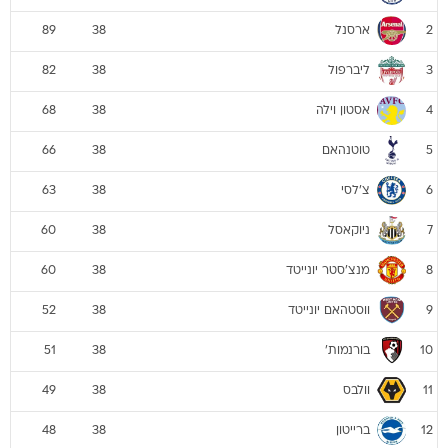
ארסנל
89
38
2
ליברפול
82
38
3
אסטון וילה
68
38
4
טוטנהאם
66
38
5
צ'לסי
63
38
6
ניוקאסל
60
38
7
מנצ'סטר יונייטד
60
38
8
ווסטהאם יונייטד
52
38
9
בורנמות'
51
38
10
וולבס
49
38
11
ברייטון
48
38
12