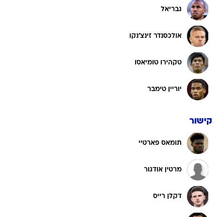
גבריאל
אולכסנדר זינצ'נקו
טקהירו טומיאסו
יוריין טימבר
קישור
תומאס פארטיי
מרטין אודגור
דקלן רייס