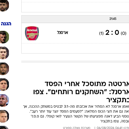
ענפים נוספים
מאמן
לוח שידורים
החידה של ספור
גמר
כדורגל
ארכיון מדורים
כתבו לנו
שוערי
21:45
1 : 3
באיירן מינכן
(2)
(0)
21:45
הגנה
0 : 2
ארסנל
(1)
(0)