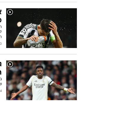
ו
"
ה
בת
לה
יי
עודכן
א
מ
הת
ל
ה
2026
ג