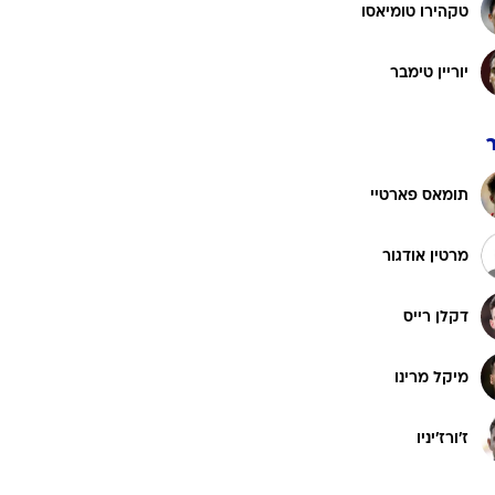
וויליאם סאליבה
רוגבי וקריקט
גולף
ריקרדו קלאפיורי
ביליארד
תקצירים
גבריאל
אולכסנדר זינצ'נקו
טקהירו טומיאסו
יוריין טימבר
תומאס פארטיי
מרטין אודגור