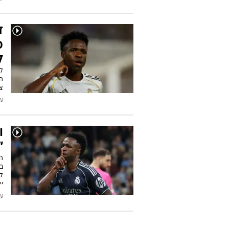
כתבות בנושא ארסנל
א
א
ב
ר
בנ
ה
עודכן
ד
מ
ל
ל
המ
צי
עודכן