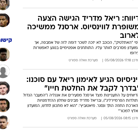
רטטה מתוסכל אחרי הפסד
רסנל: "השחקנים רותחים". צפו
תקציר
מאמן ארסנל לא הסתיר את אכזבתו מה-3:1 לבטיס במשחק ההכנה, אך
אה גם את חצי הכוס המלאה: "לפעמים הפסד יוצר עוד יותר רעב".
וסף הביע דאגה מפציעתו של הקשר הצעיר לואי קופלי. גם פ.ס.ז'
ובסה, צפו בתקציר
: 06:41 06/08/2026
מערכת וואלה ספורט
יווח: ריאל מדריד הגישה הצעה
שופרת לווינסיוס. ארסנל ממשיכה
ארוב
קישור
פי "האתלטיק", הכוכב לא יזכה לשכר דומה לזה של אמבפה, אך
ועדון מסרבים לוותר עליו. התותחנים אופטימיים בנוגע לאפשרות
רופו
: 17:18 05/08/2026
מערכת וואלה ספורט