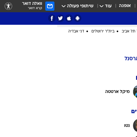
וואלה דואר
אופנה
עוד
שיתופי פעולה
קרא דואר
ציון 3
דאבל דריבל
תל אביב
בית"ר ירושלים
דני אבדיה
י
רסנל