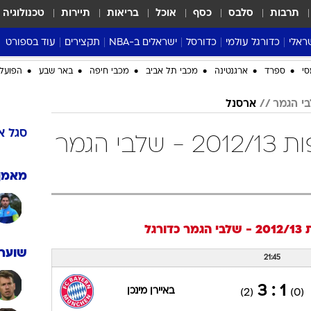
תרבות
סלבס
כסף
אוכל
בריאות
תיירות
טכנולוגיה
ראלי
כדורגל עולמי
כדורסל
ישראלים ב-NBA
תקצירים
עוד בספורט
ליגה אנגלית
ליגת העל
דני אבדיה
מונדיאל 2026
 העל
ליגה ספרדית
דאבל דריבל
NBA
נה
ליגה איטלקית
יורוליג וכדורסל אירופי
טבלאות
ו
ליגה גרמנית
ליגה לאומית
פודקאסטים
ליגה צרפתית
נבחרות ישראל בכדורסל
מסכמים מחזור
שראל
ליגת האלופות
כדורסל נשים
אבא של שבת
ית
הליגה האירופית
מעל הטבעת
דרום אמריקה
סערה בממלכה
סי
ספרד
ארגנטינה
מכבי תל אביב
מכבי חיפה
באר שבע
הפועל 
טניס
ארסנל
טראש טוק
ספורט אמריקא
סגל
א
ארסנל ליגת האלופות 2012/13 - שלבי הגמר
פוקר