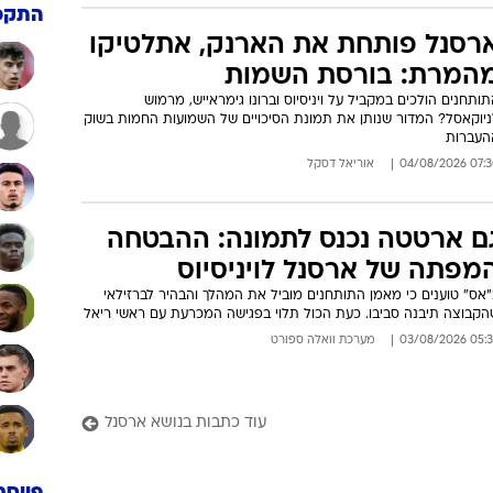
יניסיוס הגיע לאימון ריאל עם סוכנו:
בדרך לקבל את החלטת חייו"
דיווחים על התעניינות מצד ארסנל מסעירים את אנגליה ("המעבר הגדול
ולדות הפרמיירליג"), ובריאל מדריד מבינים שחלון ההזדמנויות
ארכת החוזה הולך ונסגר. מיאטוביץ': "הוא לא מתכוון לחדש, המועדון
אלץ למכור"
: 08:15 05/08/2026
מערכת וואלה ספורט
התקפ
רסנל פותחת את הארנק, אתלטיקו
המרת: בורסת השמות
ותחנים הולכים במקביל על ויניסיוס וברונו גימראייש, מרמוש
ניוקאסל? המדור שנותן את תמונת הסיכויים של השמועות החמות בשוק
העברות
07:30 04/08/
אוריאל דסקל
ם ארטטה נכנס לתמונה: ההבטחה