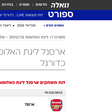
חדשות
ספורט
בחירות
ספורט
לוח תוצאות LIVE
כדורגל יש
ליגת העל Winner
סטט' ליגת
גביע המדי
גביע הטוט
שגרירים
נבחרות י
ליגה לאומ
ליגה א'
נושאים חמים
מונדיאל 2026
ליאונל מ
ספורט
ליגת האלופות 2012/13 - שלבי הגמר