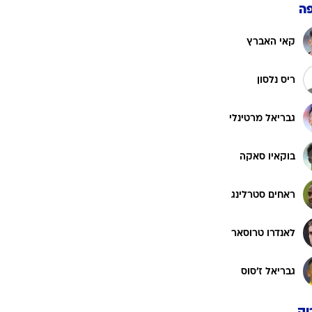
דקלן רייס
מיקל מרינו
ז'ורז'יניו
ה
קאי האברץ
ריס נלסון
גבריאל מרטינלי
בוקאיו סאקה