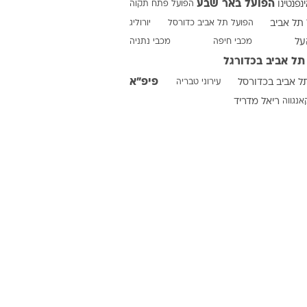
הפועל באר שבע
ינפנטינו
הפועל פתח תקוה
תל אביב
הפועל תל אביב כדורסל
יורוליג
על
מכבי חיפה
מכבי נתניה
ט1
תל אביב בכדורגל
מחוץ לקווים
פיפ"א
ל אביב בכדורסל
עירוני טבריה
4-4-2
אנגווה
ריאל מדריד
משרד החוץ
רץ על הקווים
ספורט בחקירה
סוגרים שנה
מונדיאל 2014
בראש ובראשונה
אליפות אפריקה 2015
יורו צעירות 2013
לונדון 2012
יורו 2012