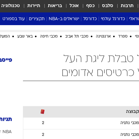
תרבות
סלבס
כסף
אוכל
בריאות
תיירות
טכנולוגיה
ראלי
כדורגל עולמי
כדורסל
ישראלים ב-NBA
תקצירים
עוד בספורט
ליגה אנגלית
ליגת העל
דני אבדיה
מונדיאל 2026
סי
ספרד
ארגנטינה
מכבי תל אביב
מכבי חיפה
באר שבע
הפועל 
 העל
ליגה ספרדית
דאבל דריבל
NBA
נה
ליגה איטלקית
יורוליג וכדורסל אירופי
טבלאות
 טבלת ליגת העל
ו
ליגה גרמנית
ליגה לאומית
פודקאסטים
פייסב
ליגה צרפתית
נבחרות ישראל בכדורסל
מסכמים מחזור
שראל
ליגת האלופות
כדורסל נשים
אבא של שבת
ית
הליגה האירופית
מעל הטבעת
דרום אמריקה
סערה בממלכה
טניס
קבוצה
טראש טוק
תגיות
ספורט אמריקא
מכבי נתניה
2
NBA
א
פוקר
מכבי נתניה
2