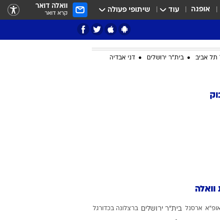
וואלה דואר
אופנה
עוד
שיתופי פעולה
קרא דואר
תל אביב
בית"ר ירושלים
דני אבדיה
ציון 3
וק
דאבל דריבל
 וואלה
י
ופ"א
ארסנל
בית"ר ירושלים
ברצלונה בכדורגל