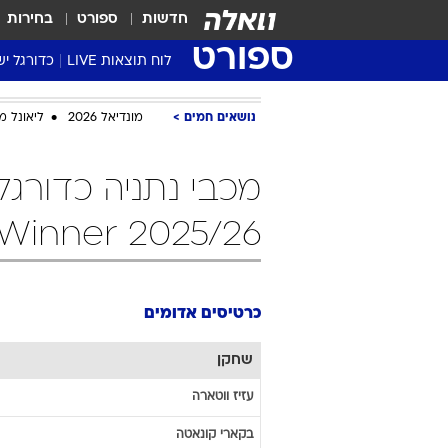
חדשות
ספורט
בחירות
ספורט
לוח תוצאות LIVE
כדורגל יש
ליגת העל Winner
נושאים חמים
מונדיאל 2026
ליאונל מ
סטט' ליגת
גביע המדי
מכבי נתניה כדורגל
גביע הטוט
שגרירים
2025/26 Winner כרטיסים אדומים
נבחרות י
ליגה לאומ
ליגה א'
כרטיסים אדומים
שחקן
עזיז
ווטארה
בקארי
קונאטה