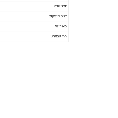
יובל
שדה
דניס
קוליקוב
מאור
לוי
הרי
טבארש