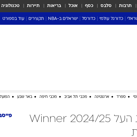
תרבות
סלבס
כסף
אוכל
בריאות
תיירות
טכנולוגיה
ראלי
כדורגל עולמי
כדורסל
ישראלים ב-NBA
תקצירים
עוד בספורט
ליגה אנגלית
ליגת העל
דני אבדיה
מונדיאל 2026
 העל
ליגה ספרדית
דאבל דריבל
NBA
נה
ליגה איטלקית
יורוליג וכדורסל אירופי
טבלאות
ו
ליגה גרמנית
ליגה לאומית
פודקאסטים
ליגה צרפתית
נבחרות ישראל בכדורסל
מסכמים מחזור
שראל
ליגת האלופות
כדורסל נשים
אבא של שבת
ית
הליגה האירופית
מעל הטבעת
דרום אמריקה
סערה בממלכה
סי
ספרד
ארגנטינה
מכבי תל אביב
מכבי חיפה
באר שבע
הפועל 
טניס
טראש טוק
פייסב
כדורגל טבלת ליגת העל Winner 2024/25
ספורט אמריקא
פוקר