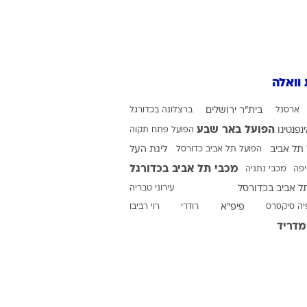
ט1
מחוץ לקווים
 וואלה
4-4-2
משרד החוץ
ארסנל
בית"ר ירושלים
ברצלונה בכדורגל
רץ על הקווים
הפועל באר שבע
ינפנטינו
הפועל פתח תקוה
תל אביב
ספורט בחקירה
הפועל תל אביב כדורסל
ליגת העל
מכבי תל אביב בכדורגל
יפה
מכבי נתניה
סוגרים שנה
ל אביב בכדורסל
עירוני טבריה
מונדיאל 2014
יה סיקסרס
פיפ"א
רודרי
רוי רביבו
בראש ובראשונה
מדריד
אליפות אפריקה 2015
יורו צעירות 2013
לונדון 2012
יורו 2012