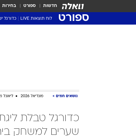
חדשות
ספורט
בחירות
ספורט
לוח תוצאות LIVE
כדורגל יש
ליגת העל Winner
סטט' ליגת
גביע המדי
גביע הטוט
שגרירים
נבחרות י
ליגה לאומ
ליגה א'
נושאים חמים
מונדיאל 2026
ליאונל מ
שערים למשחק בית