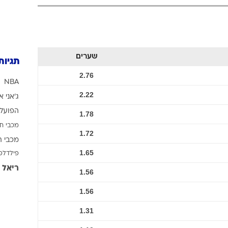
ענפים נוספים
לוח שידורים
החידה של ספור
ארכיון מדורים
שערים
תגיות
כתבו לנו
2.76
NBA
2.22
ג'אני א
הפועל 
1.78
מכבי ח
1.72
מכבי ת
1.65
פילדלפ
ריאל 
1.56
1.56
1.31