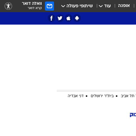
וואלה דואר
אופנה
עוד
שיתופי פעולה
קרא דואר
ציון 3
דאבל דריבל
תל אביב
בית"ר ירושלים
דני אבדיה
וק
י