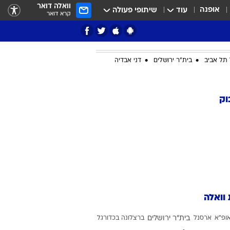
וואלה דואר
אופנה
עוד
שיתופי פעולה
קרא דואר
תל אביב
בית"ר ירושלים
דני אבדיה
ציון 3
וק
דאבל דריבל
 וואלה
י
ופ"א
ארסנל
בית"ר ירושלים
ברצלונה בכדורגל