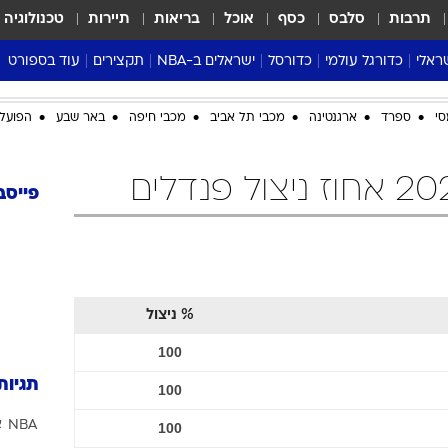
תרבות
סלבס
כסף
אוכל
בריאות
תיירות
טכנולוגיה
ראלי
כדורגל עולמי
כדורסל
ישראלים ב-NBA
תקצירים
עוד בספורט
ליגה אנגלית
ליגת העל
דני אבדיה
מונדיאל 2026
סי
ספרד
ארגנטינה
מכבי תל אביב
מכבי חיפה
באר שבע
הפועל 
 העל
ליגה ספרדית
דאבל דריבל
NBA
נה
ליגה איטלקית
יורוליג וכדורסל אירופי
טבלאות
ו
ליגה גרמנית
ליגה לאומית
פודקאסטים
פייסב
ליגה צרפתית
נבחרות ישראל בכדורסל
מסכמים מחזור
שראל
ליגת האלופות
כדורסל נשים
אבא של שבת
ית
הליגה האירופית
מעל הטבעת
דרום אמריקה
סערה בממלכה
% ניצול
טניס
100
טראש טוק
תגיות
100
ספורט אמריקא
NBA
א
100
פוקר