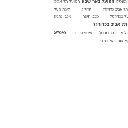
הפועל באר שבע
ינפנטינו
הפועל תל אביב
תל אביב כדורסל
יורוליג
ליגת העל
על בכדורסל
מכבי חיפה
מכבי נתניה
ט1
תל אביב בכדורגל
מחוץ לקווים
פיפ"א
ל אביב בכדורסל
עירוני טבריה
4-4-2
אנגווה
ריאל מדריד
משרד החוץ
רץ על הקווים
ספורט בחקירה
סוגרים שנה
מונדיאל 2014
בראש ובראשונה
אליפות אפריקה 2015
יורו צעירות 2013
לונדון 2012
יורו 2012