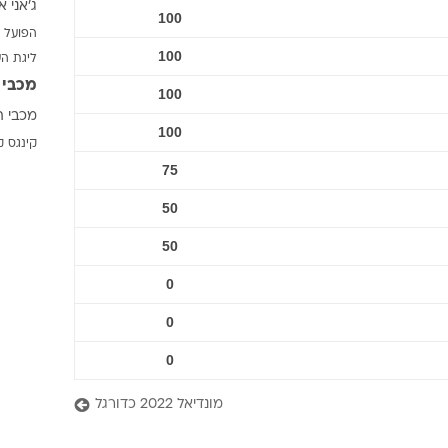
ג'אני א
ענפים נוספים
100
הפועל 
לוח שידורים
100
ליגת ה
החידה של ספור
מכבי 
100
ארכיון מדורים
מכבי ת
כתבו לנו
100
קינגס ק
75
50
50
0
0
0
מונדיאל 2022 כדורגל