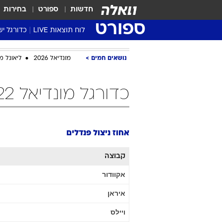
חדשות
ספורט
בחירות
ספורט
לוח תוצאות LIVE
כדורגל יש
ליגת העל Winner
נושאים חמים
מונדיאל 2026
ליאונל מ
סטט' ליגת
גביע המדי
כדורגל מונדיאל 2022 אחוז ניצול פנדלים
גביע הטוט
שגרירים
נבחרות י
אחוז ניצול פנדלים
ליגה לאומ
ליגה א'
קבוצה
אקוודור
איראן
ויילס