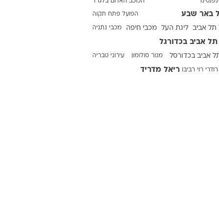
נפנטינו
הכוכב האדום בלגרד
 באר שבע
הפועל פתח תקוה
תל אביב
ליגת העל
מכבי חיפה
מכבי נתניה
ט1
תל אביב בכדורגל
מחוץ לקווים
ל אביב בכדורסל
מנור סולומון
עירוני טבריה
4-4-2
ריאל מדריד
רודרי
רוי רביבו
משרד החוץ
רץ על הקווים
ספורט בחקירה
סוגרים שנה
מונדיאל 2014
בראש ובראשונה
אליפות אפריקה 2015
יורו צעירות 2013
לונדון 2012
יורו 2012