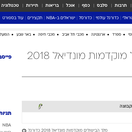
תרבות
סלבס
כסף
אוכל
בריאות
תיירות
טכנולוגיה
ראלי
כדורגל עולמי
כדורסל
ישראלים ב-NBA
תקצירים
עוד בספורט
ליגה אנגלית
ליגת העל
דני אבדיה
מונדיאל 2026
סי
ספרד
ארגנטינה
מכבי תל אביב
מכבי חיפה
באר שבע
הפועל 
 העל
ליגה ספרדית
דאבל דריבל
NBA
נה
ליגה איטלקית
יורוליג וכדורסל אירופי
טבלאות
לוקסמבורג כדורגל מוקדמות מונדיאל 2018
ו
ליגה גרמנית
ליגה לאומית
פודקאסטים
פייסב
ליגה צרפתית
נבחרות ישראל בכדורסל
מסכמים מחזור
שראל
ליגת האלופות
כדורסל נשים
אבא של שבת
ית
הליגה האירופית
מעל הטבעת
דרום אמריקה
סערה בממלכה
טניס
קבוצה
טראש טוק
תגיות
ספורט אמריקא
NBA
פוקר
מלך הבישולים מוקדמות מונדיאל 2018 כדורגל