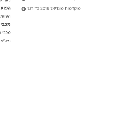
ג'אני אי
ענפים נוספים
הפועל
מוקדמות מונדיאל 2018 כדורגל
לוח שידורים
הפועל 
החידה של ספור
מכבי 
ארכיון מדורים
מכבי ת
כתבו לנו
פיפ"א