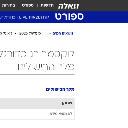
חדשות
ספורט
בחירות
ספורט
לוח תוצאות LIVE
כדורגל יש
ליגת העל Winner
נושאים חמים
מונדיאל 2026
ליאונל מ
סטט' ליגת
גביע המדי
גביע הטוט
שגרירים
מלך הבישולים
נבחרות י
ליגה לאומ
ליגה א'
מלך הבישולים
שחקן
לא נמצא מידע