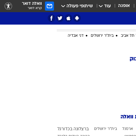
וואלה דואר
אופנה
עוד
שיתופי פעולה
קרא דואר
תל אביב
בית"ר ירושלים
דני אבדיה
ציון 3
וק
דאבל דריבל
 וואלה
י
ארסנל
בית"ר ירושלים
ברצלונה בכדורגל