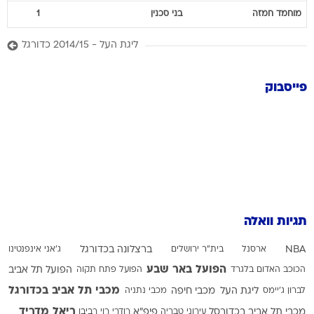
מוחמד
חמזה
בני סכנין
1
ליגת העל - 2014/15 כדורגל
פייסבוק
תגיות וואלה
NBA
ארסנל
בית"ר ירושלים
ברצלונה בכדורגל
ג'אני אינפנטינו
הפועל באר שבע
הכוכב האדום בלגרד
הפועל פתח תקוה
הפועל תל אביב
מכבי תל אביב בכדורגל
לברון ג'יימס
ליגת העל
מכבי חיפה
מכבי נתניה
ריאל מדריד
מכבי תל אביב בכדורסל
עירוני טבריה
פיפ"א
רודרי
רוי רביבו