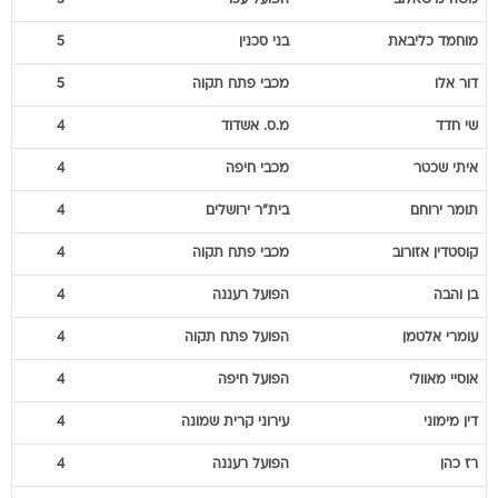
משה
מישאלוב
הפועל עכו
5
מוחמד
כליבאת
בני סכנין
5
דור
אלו
מכבי פתח תקוה
5
שי
חדד
מ.ס. אשדוד
4
איתי
שכטר
מכבי חיפה
4
תומר
ירוחם
בית"ר ירושלים
4
קוסטדין
אזורוב
מכבי פתח תקוה
4
בן
והבה
הפועל רעננה
4
עומרי
אלטמן
הפועל פתח תקוה
4
אוסיי
מאוולי
הפועל חיפה
4
דין
מימוני
עירוני קרית שמונה
4
רז
כהן
הפועל רעננה
4