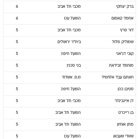
ברק
יצחקי
מכבי תל אביב
6
אחמד
קאסום
הפועל עכו
6
דור
פרץ
מכבי תל אביב
5
שמוליק
מלול
בית"ר ירושלים
5
קובי
דג'אני
הפועל חיפה
5
מוחמד
זבידאת
בני סכנין
5
חאתם
עבד אלחמיד
מ.ס. אשדוד
5
סטיבן
כהן
הפועל חיפה
5
דן
איינבינדר
מכבי תל אביב
5
בן
רייכרט
הפועל תל אביב
5
מתן
אוחיון
הפועל תל אביב
5
שאדי
שעבאן
הפועל עכו
5