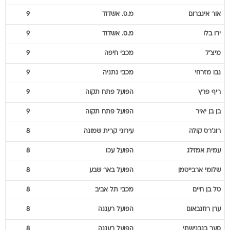
אור
אינברום
מ.ס. אשדוד
9
ירו
בלו
מ.ס. אשדוד
9
מיצ'ל
מכבי חיפה
9
נבו
מזרחי
מכבי נתניה
9
ריף
פרץ
הפועל פתח תקוה
9
בן
בן יאיר
הפועל פתח תקוה
9
רוג'רס
קולה
עירוני קרית שמונה
8
עמית
אמזלג
הפועל עכו
8
שלומי
ארבייטמן
הפועל באר שבע
8
טל
בן חיים
מכבי תל אביב
8
ערן
רוזנבאום
הפועל רעננה
8
סער
בנבנישתי
הפועל רעננה
8