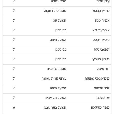
עידן
שריקי
מכבי נתניה
7
מרואן
קבהא
מכבי פתח תקוה
7
אמייה
טגה
הפועל עכו
7
איסמעיל
ריאן
בני סכנין
7
טוסיין
ריקטס
הפועל חיפה
7
תאמבי
סגס
בני סכנין
7
מילאן
בויוביץ'
בני סכנין
7
דור
מיכה
מכבי תל אביב
7
מינדאוגאס
פאנקה
עירוני קרית שמונה
7
יובל
שבתאי
הפועל חיפה
7
שון
מלכה
הפועל תל אביב
7
מאור
מליקסון
הפועל באר שבע
6