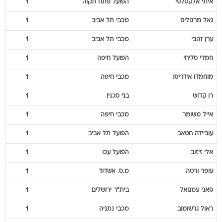
איתי
אלקסלסי
הפועל פתח תקוה
1
גאל
מרגוליס
מכבי תל אביב
1
ערן
זהבי
מכבי תל אביב
1
חמדי
סליחי
הפועל חיפה
1
מוחמדו
אידריסו
מכבי חיפה
1
רן
קדוש
בני סכנין
1
אייל
משומר
מכבי חיפה
1
עוביידה
חטאב
הפועל תל אביב
1
אלי
זיזוב
הפועל עכו
1
עופר
ורטה
מ.ס. אשדוד
1
סאני
עמנואל
בית"ר ירושלים
1
ראול
גרשומוב
מכבי נתניה
1