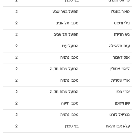
פיראס
מוגרבי
בני סכנין
2
מאור
בוזגלו
הפועל באר שבע
2
גילי
ורמוט
מכבי תל אביב
2
גיא
חדידה
הפועל תל אביב
2
עזת
חלאיילה
הפועל עכו
2
אנס
דאבור
מכבי נתניה
2
ליאור
אסולין
הפועל פתח תקוה
2
אורי
שטרית
מכבי נתניה
2
אורי
פסו
הפועל פתח תקוה
2
שון
וייסמן
מכבי חיפה
2
גבריאל
ג'ורג'ו
מכבי נתניה
2
עלא
אבו סלאח
בני סכנין
2