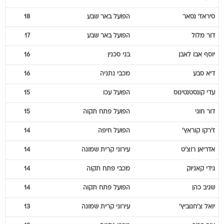
סיראז'
נסאר
הפועל באר שבע
18
דור
מלול
הפועל באר שבע
17
יוסף
אבו לאבן
בני סכנין
16
דיא
סבע
מכבי נתניה
16
עדי
קונסטנטינוס
הפועל עכו
15
דור
חוגי
הפועל פתח תקוה
15
ז'רקו
קוראץ'
הפועל חיפה
14
אדריאן
רוצ'ט
עירוני קרית שמונה
14
גידי
קאניוק
מכבי פתח תקוה
14
שגיב
כהן
הפועל פתח תקוה
14
יואל
צ'חנוביץ'
עירוני קרית שמונה
13