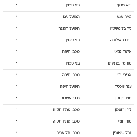
ריא
מרעי
בני סכנין
1
נמיר
אגא
הפועל עכו
1
גיל
בלומשטיין
הפועל רעננה
1
דיוגו
קאצ'ובה
בני סכנין
1
אלעד
גבאי
מכבי חיפה
1
מוחמד
בדארנה
בני סכנין
1
אביחי
ידין
מכבי חיפה
1
ענר
שכטר
הפועל חיפה
1
טום
בן זקן
מ.ס. אשדוד
1
לירן
רוטמן
מכבי פתח תקוה
1
מור
חוזז
מכבי פתח תקוה
1
יובל
שפונגין
מכבי תל אביב
1