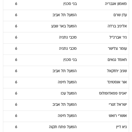
מאמון
אגבריה
בני סכנין
6
עדן
שרם
הפועל תל אביב
6
אליניב
ברדה
הפועל באר שבע
6
ניר
אברג'יל
מכבי נתניה
6
עומר
צלישר
מכבי נתניה
6
חאמד
גנאים
בני סכנין
6
שגיב
יחזקאל
הפועל תל אביב
6
אור
אוסטוינד
הפועל חיפה
6
יאניס
פפאדופולוס
הפועל עכו
6
ישראל
זגורי
הפועל תל אביב
6
אושרי
רואש
הפועל חיפה
6
גיא
דיין
הפועל פתח תקוה
6