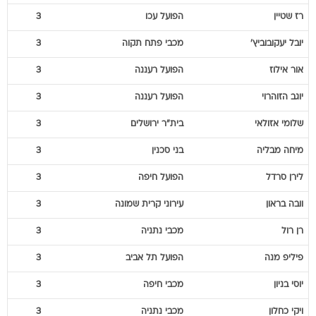
רז
שטיין
הפועל עכו
3
יובל
יעקובוביץ'
מכבי פתח תקוה
3
אור
אילוז
הפועל רעננה
3
יוגב
הזוהרוי
הפועל רעננה
3
שלומי
אזולאי
בית"ר ירושלים
3
מיחה
מבליה
בני סכנין
3
לירן
סרדל
הפועל חיפה
3
וובה
בראון
עירוני קרית שמונה
3
רן
רול
מכבי נתניה
3
פיליפ
מנה
הפועל תל אביב
3
יוסי
בניון
מכבי חיפה
3
ויקי
כחלון
מכבי נתניה
3