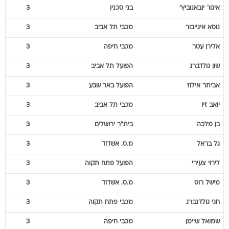
איגור
יובאנוביץ'
בני סכנין
3
נוסא
איגייבור
מכבי תל אביב
3
אלירן
עטר
מכבי חיפה
3
שון
גולדברג
הפועל תל אביב
3
אביתר
אילוז
הפועל באר שבע
3
יואב
זיו
מכבי תל אביב
3
בן
מלכה
בית"ר ירושלים
3
גל
בראל
מ.ס. אשדוד
3
לירוי
צעירי
הפועל פתח תקוה
3
מישל
רוס
מ.ס. אשדוד
3
חגי
גולדנברג
מכבי פתח תקוה
3
שמואל
שיימן
מכבי חיפה
3