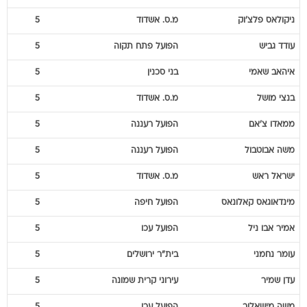
ניקולאס
פלצ'וק
מ.ס. אשדוד
5
עודד
גביש
הפועל פתח תקוה
5
איהאב
שאמי
בני סכנין
5
בנצי
מושל
מ.ס. אשדוד
5
ממאדו
צ'אם
הפועל רעננה
5
משה
אבוטבול
הפועל רעננה
5
ישראל
ראש
מ.ס. אשדוד
5
מינדאוגאס
קאלונאס
הפועל חיפה
5
אמיר
אבו ניל
הפועל עכו
5
עומר
נחמני
בית"ר ירושלים
5
עדן
שמיר
עירוני קרית שמונה
5