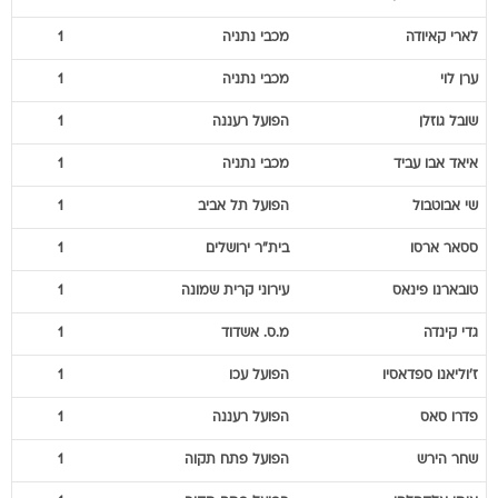
לארי
קאיודה
מכבי נתניה
1
ערן
לוי
מכבי נתניה
1
שובל
גוזלן
הפועל רעננה
1
איאד
אבו עביד
מכבי נתניה
1
שי
אבוטבול
הפועל תל אביב
1
ססאר
ארסו
בית"ר ירושלים
1
טובארנו
פינאס
עירוני קרית שמונה
1
גדי
קינדה
מ.ס. אשדוד
1
ז'וליאנו
ספדאסיו
הפועל עכו
1
פדרו
סאס
הפועל רעננה
1
שחר
הירש
הפועל פתח תקוה
1