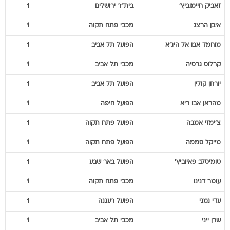
זאביק
חיימוביץ'
בית"ר ירושלים
1
איבן
הרצג
מכבי פתח תקוה
1
מוחמד
אבו אל היג'א
הפועל תל אביב
1
קרלוס
גרסיה
מכבי תל אביב
1
יורחן
קולין
הפועל תל אביב
1
מהראן
אבו ריא
הפועל חיפה
1
צ'ימזי
אמבה
הפועל פתח תקוה
1
מייקל
סממה
הפועל פתח תקוה
1
טומיסלב
פאיוביץ'
הפועל באר שבע
1
עומר
דנינו
מכבי פתח תקוה
1
עדי
נמני
הפועל רעננה
1
שרן
ייני
מכבי תל אביב
1