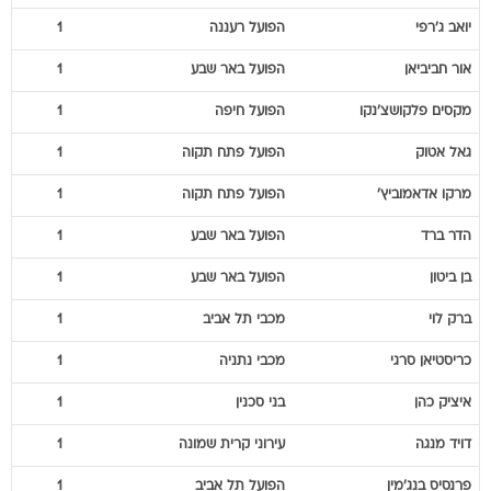
יואב
ג'רפי
הפועל רעננה
1
אור
חביביאן
הפועל באר שבע
1
מקסים
פלקושצ'נקו
הפועל חיפה
1
גאל
אטוק
הפועל פתח תקוה
1
מרקו
אדאמוביץ'
הפועל פתח תקוה
1
הדר
ברד
הפועל באר שבע
1
בן
ביטון
הפועל באר שבע
1
ברק
לוי
מכבי תל אביב
1
כריסטיאן
סרגי
מכבי נתניה
1
איציק
כהן
בני סכנין
1
דויד
מנגה
עירוני קרית שמונה
1
פרנסיס
בנג'מין
הפועל תל אביב
1