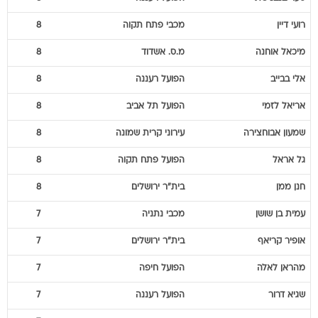
רועי
דיין
מכבי פתח תקוה
8
מיכאל
אוחנה
מ.ס. אשדוד
8
אלי
בבייב
הפועל רעננה
8
אריאל
לזמי
הפועל תל אביב
8
שמעון
אבוחצירה
עירוני קרית שמונה
8
גל
אראל
הפועל פתח תקוה
8
חנן
ממן
בית"ר ירושלים
8
עמית
בן שושן
מכבי נתניה
7
אופיר
קריאף
בית"ר ירושלים
7
מהראן
לאלה
הפועל חיפה
7
שגיא
דרור
הפועל רעננה
7