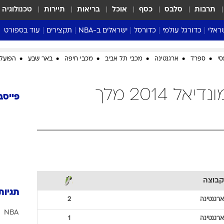
תרבות
סלבס
כסף
אוכל
בריאות
תיירות
טכנולוגיה
ראלי
כדורגל עולמי
כדורסל
ישראלים ב-NBA
תקצירים
עוד בספורט
ליגה אנגלית
ליגת העל
דני אבדיה
מונדיאל 2026
סי
ספרד
ארגנטינה
מכבי תל אביב
מכבי חיפה
באר שבע
הפועל 
 העל
ליגה ספרדית
דאבל דריבל
NBA
נה
ליגה איטלקית
יורוליג וכדורסל אירופי
טבלאות
ארגנטינה כדורגל מונדיאל 2014 מלך
ו
ליגה גרמנית
ליגה לאומית
פודקאסטים
פייסב
ליגה צרפתית
נבחרות ישראל בכדורסל
מסכמים מחזור
שראל
ליגת האלופות
כדורסל נשים
אבא של שבת
ית
הליגה האירופית
מעל הטבעת
דרום אמריקה
סערה בממלכה
טניס
קבוצה
טראש טוק
תגיות
ספורט אמריקא
ארגנטינה
2
NBA
פוקר
ארגנטינה
1