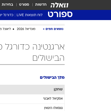
חדשות
ספורט
בחירות
ספורט
לוח תוצאות LIVE
כדורגל יש
ליגת העל Winner
נושאים חמים
מונדיאל 2026
ליאונל מ
סטט' ליגת
גביע המדי
גביע הטוט
שגרירים
הבישולים
נבחרות י
ליגה לאומ
ליגה א'
מלך הבישולים
שחקן
אסקיאל
לאבצי
גונסאלו
היגואין