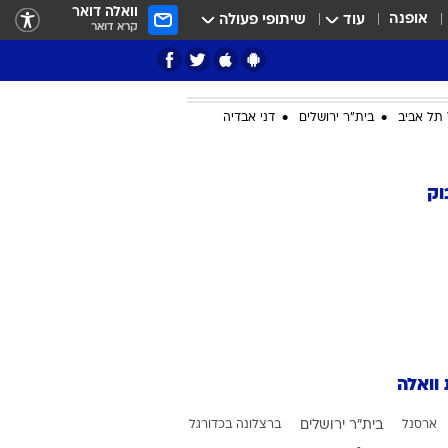
וואלה דואר
אופנה
עוד
שיתופי פעולה
קרא דואר
תל אביב
בית"ר ירושלים
דני אבדיה
ציון 3
וק
דאבל דריבל
 וואלה
י
ארסנל
בית"ר ירושלים
ברצלונה בכדורגל