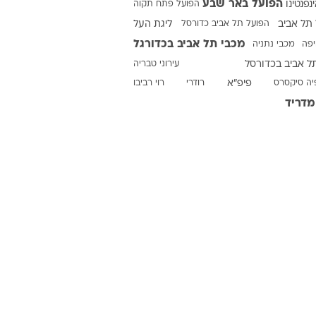
הפועל באר שבע
ינפנטינו
הפועל פתח תקוה
תל אביב
הפועל תל אביב כדורסל
ליגת העל
מכבי תל אביב בכדורגל
יפה
מכבי נתניה
ט1
ל אביב בכדורסל
עירוני טבריה
מחוץ לקווים
יה סיקסרס
פיפ"א
רודרי
רוי רביבו
4-4-2
מדריד
משרד החוץ
רץ על הקווים
ספורט בחקירה
סוגרים שנה
מונדיאל 2014
בראש ובראשונה
אליפות אפריקה 2015
יורו צעירות 2013
לונדון 2012
יורו 2012