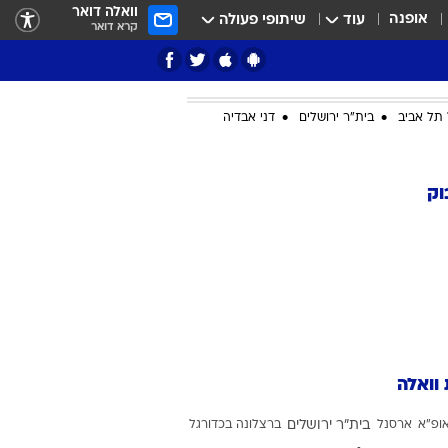
וואלה דואר
אופנה
עוד
שיתופי פעולה
קרא דואר
תל אביב
בית"ר ירושלים
דני אבדיה
ציון 3
וק
דאבל דריבל
 וואלה
י
ופ"א
ארסנל
בית"ר ירושלים
ברצלונה בכדורגל