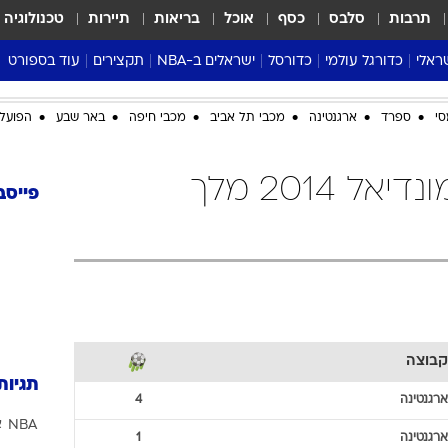
תרבות
סלבס
כסף
אוכל
בריאות
תיירות
טכנולוגיה
ראלי
כדורגל עולמי
כדורסל
ישראלים ב-NBA
תקצירים
עוד בספורט
ליגה אנגלית
ליגת העל
דני אבדיה
מונדיאל 2026
סי
ספרד
ארגנטינה
מכבי תל אביב
מכבי חיפה
באר שבע
הפועל 
 העל
ליגה ספרדית
דאבל דריבל
NBA
נה
ליגה איטלקית
יורוליג וכדורסל אירופי
טבלאות
ארגנטינה כדורגל מונדיאל 2014 מלך
ו
ליגה גרמנית
ליגה לאומית
פודקאסטים
פייסב
ליגה צרפתית
נבחרות ישראל בכדורסל
מסכמים מחזור
שראל
ליגת האלופות
כדורסל נשים
אבא של שבת
ית
הליגה האירופית
מעל הטבעת
דרום אמריקה
סערה בממלכה
טניס
קבוצה
טראש טוק
תגיות
ספורט אמריקא
ארגנטינה
4
NBA
א
פוקר
ארגנטינה
1