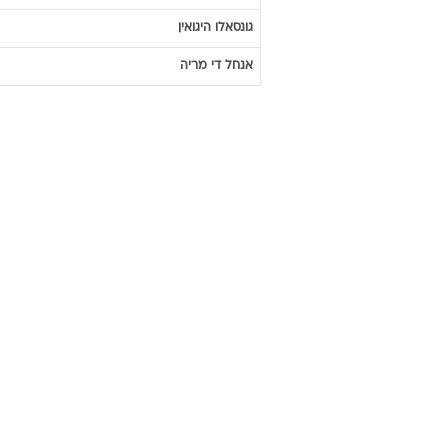
גונסאלו
היגואין
אנחל
די מריה