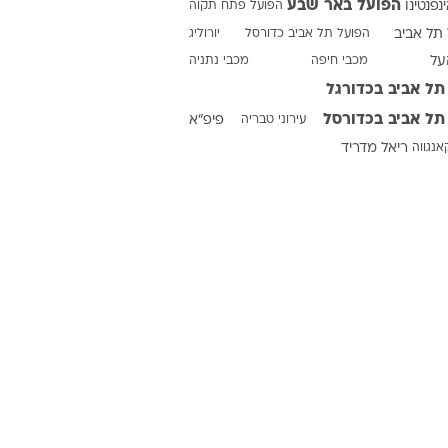
הפועל באר שבע
ינפנטינו
הפועל פתח תקוה
תל אביב
הפועל תל אביב כדורסל
יורוליג
על
מכבי חיפה
מכבי נתניה
ט1
תל אביב בכדורגל
מחוץ לקווים
תל אביב בכדורסל
עירוני טבריה
פיפ"א
4-4-2
אנגווה
ריאל מדריד
משרד החוץ
רץ על הקווים
ספורט בחקירה
סוגרים שנה
מונדיאל 2014
בראש ובראשונה
אליפות אפריקה 2015
יורו צעירות 2013
לונדון 2012
יורו 2012