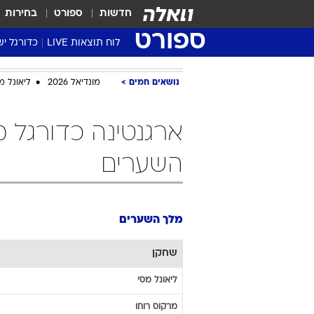
חדשות
ספורט
בחירות
ספורט
לוח תוצאות LIVE
כדורגל יש
ליגת העל Winner
נושאים חמים
מונדיאל 2026
ליאונל מ
סטט' ליגת
גביע המדי
גביע הטוט
שגרירים
השערים
נבחרות י
ליגה לאומ
ליגה א'
מלך השערים
שחקן
ליאונל
מסי
מרקוס
רוחו