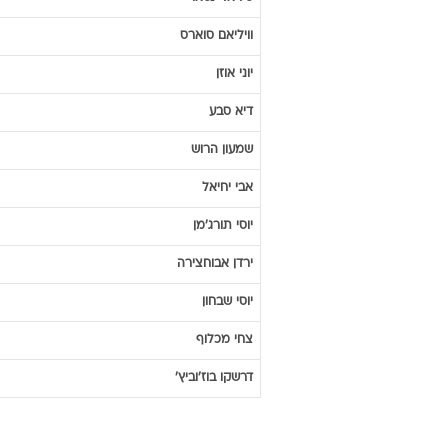
וויליאם
סוארס
יוני
אוזן
דיא
סבע
שמעון
הרוש
אבי
יחיאל
יוסי
תורג'מן
ירדן
אבוחצירה
יוסי
שבחון
צחי
מכלוף
דרשקו
בוז'וביץ'