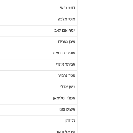
דובב
גבאי
מוטי
מלכה
יוסף
אבו לאבן
איבן
גארידו
אופיר
דוידזאדה
אביתר
אילוז
פטר
גרביץ'
ריאן
אדלי
אמג'ד
סלימאן
איציק
וקנין
גל
דהן
סיראז'
נסאר