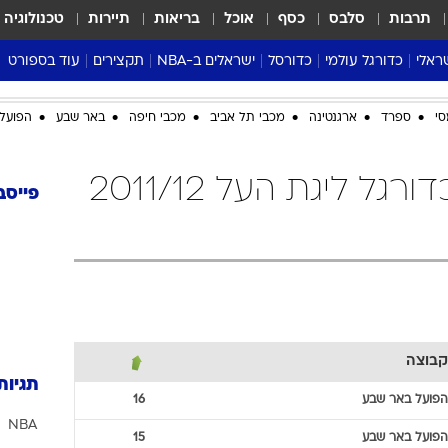
תרבות
סלבס
כסף
אוכל
בריאות
תיירות
טכנולוגיה
ראלי
כדורגל עולמי
כדורסל
ישראלים ב-NBA
תקצירים
עוד בספורט
ליגה אנגלית
ליגת העל
דני אבדיה
מונדיאל 2026
סי
ספרד
ארגנטינה
מכבי תל אביב
מכבי חיפה
באר שבע
הפועל 
 העל
ליגה ספרדית
דאבל דריבל
NBA
נה
ליגה איטלקית
יורוליג וכדורסל אירופי
טבלאות
הפועל באר שבע כדורגל ליגת העל 2011/12
ו
ליגה גרמנית
ליגה לאומית
פודקאסטים
פייסב
ליגה צרפתית
נבחרות ישראל בכדורסל
מסכמים מחזור
שראל
ליגת האלופות
כדורסל נשים
אבא של שבת
ית
הליגה האירופית
מעל הטבעת
דרום אמריקה
סערה בממלכה
טניס
קבוצה
טראש טוק
תגיות
ספורט אמריקא
הפועל באר שבע
16
NBA
פוקר
הפועל באר שבע
15