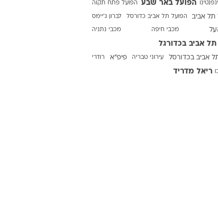
הפועל באר שבע
נפנטינו
הפועל פתח תקוה
תל אביב
הפועל תל אביב כדורסל
לברון ג'יימס
על
מכבי חיפה
מכבי נתניה
ט1
תל אביב בכדורגל
מחוץ לקווים
ל אביב בכדורסל
עירוני טבריה
פיפ"א
רודרי
4-4-2
ריאל מדריד
ו
משרד החוץ
רץ על הקווים
ספורט בחקירה
סוגרים שנה
מונדיאל 2014
בראש ובראשונה
אליפות אפריקה 2015
יורו צעירות 2013
לונדון 2012
יורו 2012