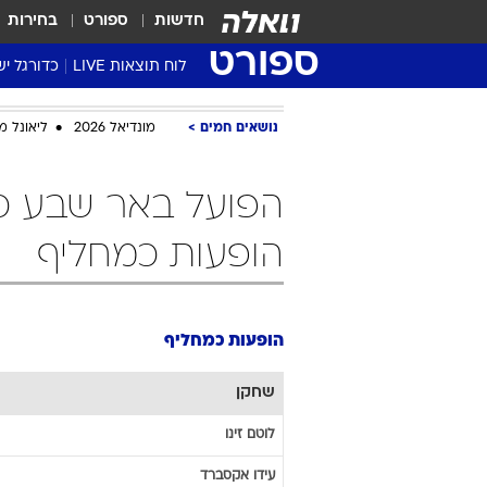
חדשות
ספורט
בחירות
ספורט
לוח תוצאות LIVE
כדורגל יש
ליגת העל Winner
נושאים חמים
מונדיאל 2026
ליאונל מ
סטט' ליגת
גביע המדי
גביע הטוט
שגרירים
הופעות כמחליף
נבחרות י
ליגה לאומ
ליגה א'
הופעות כמחליף
שחקן
לוטם
זינו
עידו
אקסברד