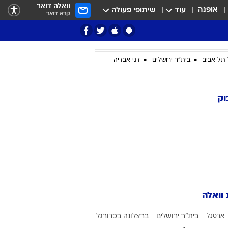
וואלה דואר
אופנה
עוד
שיתופי פעולה
קרא דואר
תל אביב
בית"ר ירושלים
דני אבדיה
ציון 3
וק
דאבל דריבל
 וואלה
י
ארסנל
בית"ר ירושלים
ברצלונה בכדורגל