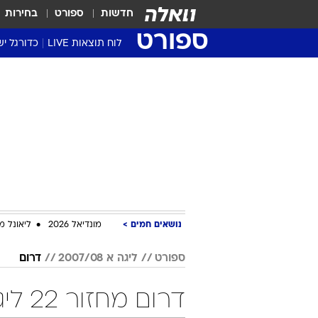
חדשות
ספורט
בחירות
ספורט
לוח תוצאות LIVE
כדורגל יש
ליגת העל Winner
סטט' ליגת
גביע המדי
גביע הטוט
שגרירים
נבחרות י
ליגה לאומ
ליגה א'
נושאים חמים
מונדיאל 2026
ליאונל מ
ספורט
ליגה א 2007/08
דרום
דרום מחזור 22 ליגה א 2007/08 כדורגל