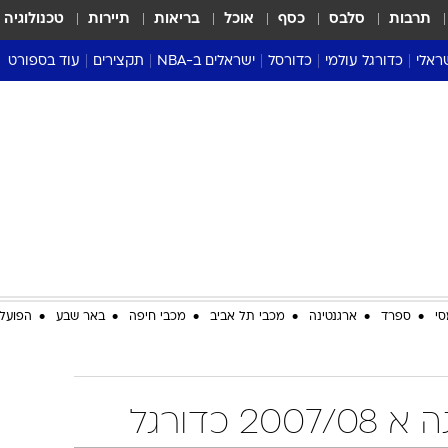
תרבות
סלבס
כסף
אוכל
בריאות
תיירות
טכנולוגיה
ראלי
כדורגל עולמי
כדורסל
ישראלים ב-NBA
תקצירים
עוד בספורט
ליגה אנגלית
ליגת העל
דני אבדיה
מונדיאל 2026
 העל
ליגה ספרדית
דאבל דריבל
NBA
נה
ליגה איטלקית
יורוליג וכדורסל אירופי
טבלאות
ו
ליגה גרמנית
ליגה לאומית
פודקאסטים
ליגה צרפתית
נבחרות ישראל בכדורסל
מסכמים מחזור
שראל
ליגת האלופות
כדורסל נשים
אבא של שבת
ית
הליגה האירופית
מעל הטבעת
דרום אמריקה
סערה בממלכה
סי
ספרד
ארגנטינה
מכבי תל אביב
מכבי חיפה
באר שבע
הפועל 
טניס
טראש טוק
ספורט אמריקא
פוקר