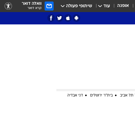
וואלה דואר
אופנה
עוד
שיתופי פעולה
קרא דואר
ציון 3
דאבל דריבל
תל אביב
בית"ר ירושלים
דני אבדיה
י