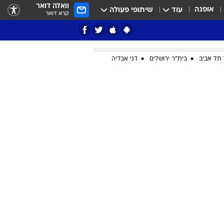
וואלה דואר
אופנה
עוד
שיתופי פעולה
קרא דואר
תל אביב
בית"ר ירושלים
דני אבדיה
ציון 3
דאבל דריבל
י