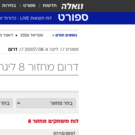
חדשות
ספורט
בחירות
ספורט
לוח תוצאות LIVE
כדורגל יש
ליגת העל Winner
נושאים חמים
מונדיאל 2026
ליאונל מ
סטט' ליגת
גביע המדי
ספורט
ליגה א 2007/08
דרום
גביע הטוט
דרום מחזור 8 ליגה א 2007/08 כדורגל
שגרירים
נבחרות י
ליגה לאומ
ליגה א'
לוח משחקים
מחזור 8
07/12/2007