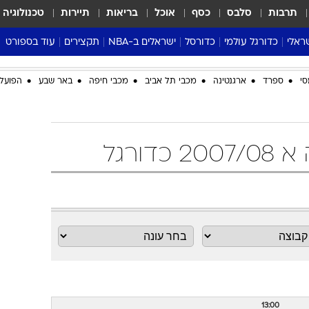
תרבות
סלבס
כסף
אוכל
בריאות
תיירות
טכנולוגיה
ראלי
כדורגל עולמי
כדורסל
ישראלים ב-NBA
תקצירים
עוד בספורט
ליגה אנגלית
ליגת העל
דני אבדיה
מונדיאל 2026
סי
ספרד
ארגנטינה
מכבי תל אביב
מכבי חיפה
באר שבע
הפועל 
 העל
ליגה ספרדית
דאבל דריבל
NBA
נה
ליגה איטלקית
יורוליג וכדורסל אירופי
טבלאות
ו
ליגה גרמנית
ליגה לאומית
פודקאסטים
ליגה צרפתית
נבחרות ישראל בכדורסל
מסכמים מחזור
שראל
ליגת האלופות
כדורסל נשים
אבא של שבת
ית
הליגה האירופית
מעל הטבעת
דרום אמריקה
סערה בממלכה
טניס
טראש טוק
ספורט אמריקא
פוקר
13:00