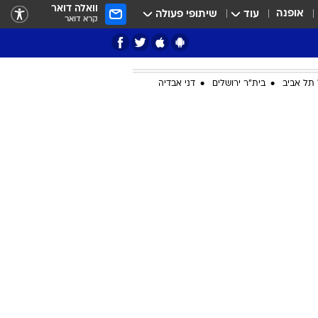
וואלה דואר
אופנה
עוד
שיתופי פעולה
קרא דואר
תל אביב
בית"ר ירושלים
דני אבדיה
ציון 3
דאבל דריבל
י