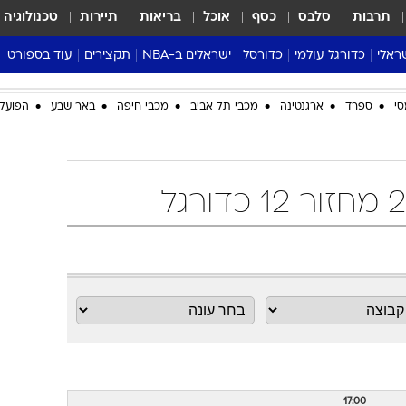
תרבות
סלבס
כסף
אוכל
בריאות
תיירות
טכנולוגיה
ראלי
כדורגל עולמי
כדורסל
ישראלים ב-NBA
תקצירים
עוד בספורט
ליגה אנגלית
ליגת העל
דני אבדיה
מונדיאל 2026
סי
ספרד
ארגנטינה
מכבי תל אביב
מכבי חיפה
באר שבע
הפועל 
 העל
ליגה ספרדית
דאבל דריבל
NBA
נה
ליגה איטלקית
יורוליג וכדורסל אירופי
טבלאות
ו
ליגה גרמנית
ליגה לאומית
פודקאסטים
ליגה צרפתית
נבחרות ישראל בכדורסל
מסכמים מחזור
שראל
ליגת האלופות
כדורסל נשים
אבא של שבת
ית
הליגה האירופית
מעל הטבעת
דרום אמריקה
סערה בממלכה
טניס
טראש טוק
ספורט אמריקא
פוקר
17:00