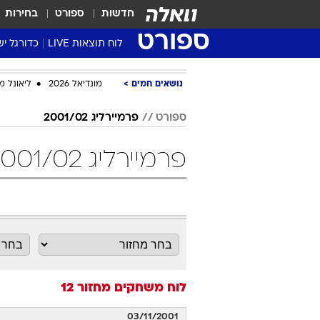
חדשות
ספורט
בחירות
ספורט
לוח תוצאות LIVE
כדורגל יש
ליגת העל Winner
נושאים חמים
מונדיאל 2026
ליאונל מ
סטט' ליגת
גביע המדי
ספורט
פרמיירליג 2001/02
גביע הטוט
פרמיירליג 2001/02 מחזור 12 כדורגל
שגרירים
נבחרות י
ליגה לאומ
ליגה א'
לוח משחקים
מחזור 12
03/11/2001