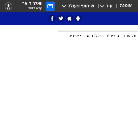
וואלה דואר
אופנה
עוד
שיתופי פעולה
קרא דואר
תל אביב
בית"ר ירושלים
דני אבדיה
ציון 3
דאבל דריבל
י