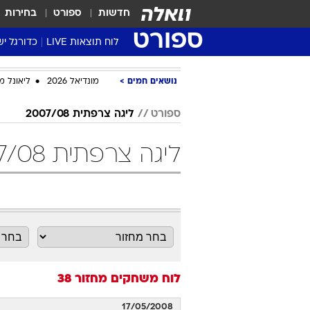
חדשות
ספורט
בחירות
ספורט
לוח תוצאות LIVE
כדורגל יש
ליגת העל Winner
נושאים חמים
מונדיאל 2026
ליאונל מ
סטט' ליגת
גביע המדי
ספורט
ליגה צרפתית 2007/08
גביע הטוט
ליגה צרפתית 2007/08 מחזור 38 כדורגל
שגרירים
נבחרות י
ליגה לאומ
ליגה א'
לוח משחקים
מחזור 38
17/05/2008