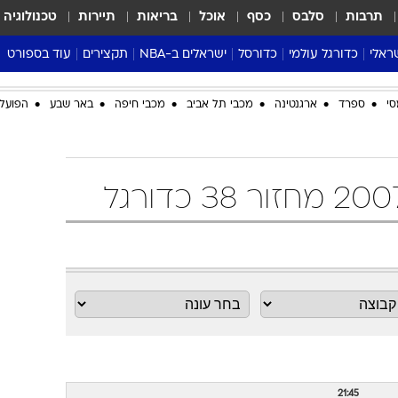
תרבות
סלבס
כסף
אוכל
בריאות
תיירות
טכנולוגיה
ראלי
כדורגל עולמי
כדורסל
ישראלים ב-NBA
תקצירים
עוד בספורט
ליגה אנגלית
ליגת העל
דני אבדיה
מונדיאל 2026
סי
ספרד
ארגנטינה
מכבי תל אביב
מכבי חיפה
באר שבע
הפועל 
 העל
ליגה ספרדית
דאבל דריבל
NBA
נה
ליגה איטלקית
יורוליג וכדורסל אירופי
טבלאות
ו
ליגה גרמנית
ליגה לאומית
פודקאסטים
ליגה צרפתית
נבחרות ישראל בכדורסל
מסכמים מחזור
שראל
ליגת האלופות
כדורסל נשים
אבא של שבת
ית
הליגה האירופית
מעל הטבעת
דרום אמריקה
סערה בממלכה
טניס
טראש טוק
ספורט אמריקא
פוקר
21:45