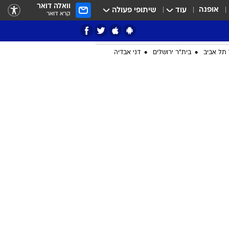
וואלה דואר
אופנה
עוד
שיתופי פעולה
קרא דואר
תל אביב
בית"ר ירושלים
דני אבדיה
ציון 3
דאבל דריבל
י