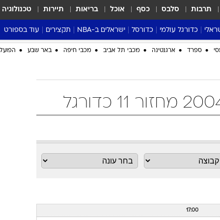
תרבות
סלבס
כסף
אוכל
בריאות
תיירות
טכנולוגיה
ראלי
כדורגל עולמי
כדורסל
ישראלים ב-NBA
תקצירים
עוד בספורט
ליגה אנגלית
ליגת העל
דני אבדיה
מונדיאל 2026
סי
ספרד
ארגנטינה
מכבי תל אביב
מכבי חיפה
באר שבע
הפועל 
 העל
ליגה ספרדית
דאבל דריבל
NBA
נה
ליגה איטלקית
יורוליג וכדורסל אירופי
טבלאות
ו
ליגה גרמנית
ליגה לאומית
פודקאסטים
ליגה צרפתית
נבחרות ישראל בכדורסל
מסכמים מחזור
שראל
ליגת האלופות
כדורסל נשים
אבא של שבת
ית
הליגה האירופית
מעל הטבעת
דרום אמריקה
סערה בממלכה
טניס
טראש טוק
ספורט אמריקא
פוקר
17:00