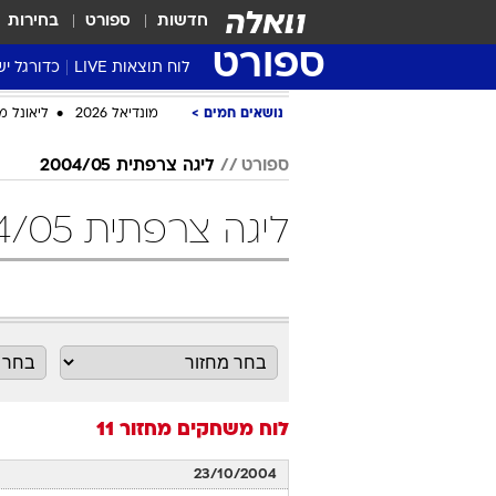
חדשות
ספורט
בחירות
ספורט
לוח תוצאות LIVE
כדורגל יש
ליגת העל Winner
נושאים חמים
מונדיאל 2026
ליאונל מ
סטט' ליגת
ספורט
ליגה צרפתית 2004/05
גביע המדי
גביע הטוט
ליגה צרפתית 2004/05 מחזור 11 כדורגל
שגרירים
נבחרות י
ליגה לאומ
ליגה א'
לוח משחקים
מחזור 11
23/10/2004