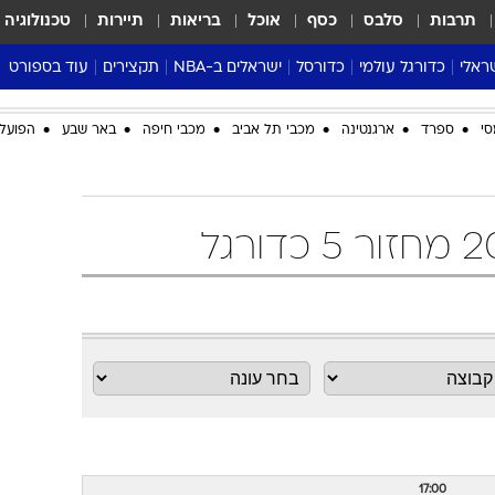
תרבות
סלבס
כסף
אוכל
בריאות
תיירות
טכנולוגיה
ראלי
כדורגל עולמי
כדורסל
ישראלים ב-NBA
תקצירים
עוד בספורט
ליגה אנגלית
ליגת העל
דני אבדיה
מונדיאל 2026
סי
ספרד
ארגנטינה
מכבי תל אביב
מכבי חיפה
באר שבע
הפועל 
 העל
ליגה ספרדית
דאבל דריבל
NBA
נה
ליגה איטלקית
יורוליג וכדורסל אירופי
טבלאות
ו
ליגה גרמנית
ליגה לאומית
פודקאסטים
ליגה צרפתית
נבחרות ישראל בכדורסל
מסכמים מחזור
שראל
ליגת האלופות
כדורסל נשים
אבא של שבת
ית
הליגה האירופית
מעל הטבעת
דרום אמריקה
סערה בממלכה
טניס
טראש טוק
ספורט אמריקא
פוקר
17:00