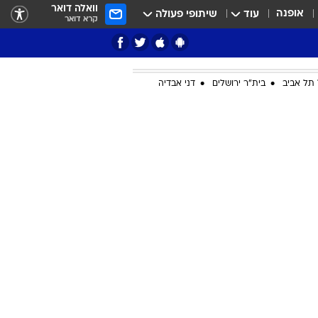
וואלה דואר
אופנה
עוד
שיתופי פעולה
קרא דואר
תל אביב
בית"ר ירושלים
דני אבדיה
ציון 3
דאבל דריבל
י