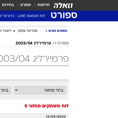
חדשות
ספורט
בחירות
ספורט
לוח תוצאות LIVE
כדורגל יש
ליגת העל Winner
נושאים חמים
מונדיאל 2026
ליאונל מ
סטט' ליגת
גביע המדי
ספורט
פרמיירליג 2003/04
גביע הטוט
פרמיירליג 2003/04 מחזור 5 כדורגל
שגרירים
נבחרות י
ליגה לאומ
ליגה א'
לוח משחקים
מחזור 5
13/09/2003