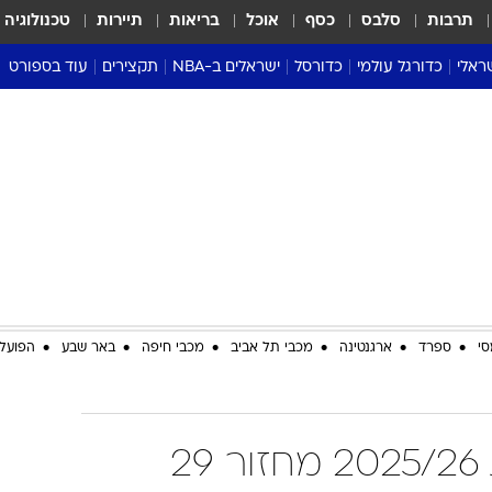
תרבות
סלבס
כסף
אוכל
בריאות
תיירות
טכנולוגיה
ראלי
כדורגל עולמי
כדורסל
ישראלים ב-NBA
תקצירים
עוד בספורט
ליגה אנגלית
ליגת העל
דני אבדיה
מונדיאל 2026
 העל
ליגה ספרדית
דאבל דריבל
NBA
נה
ליגה איטלקית
יורוליג וכדורסל אירופי
טבלאות
ו
ליגה גרמנית
ליגה לאומית
פודקאסטים
ליגה צרפתית
נבחרות ישראל בכדורסל
מסכמים מחזור
שראל
ליגת האלופות
כדורסל נשים
אבא של שבת
ית
הליגה האירופית
מעל הטבעת
דרום אמריקה
סערה בממלכה
סי
ספרד
ארגנטינה
מכבי תל אביב
מכבי חיפה
באר שבע
הפועל 
טניס
טראש טוק
ספורט אמריקא
טבלת ליגה גרמנית 2025/26 מחזור 29
פוקר