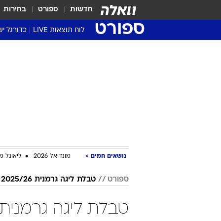
חדשות
ספורט
בחירות
ספורט
לוח תוצאות LIVE
כדורגל יש
ליגת העל Winner
סטט' ליגת
גביע המדי
גביע הטוט
שגרירים
נבחרות י
ליגה לאומ
ליגה א'
נושאים חמים
מונדיאל 2026
ליאונל מ
ספורט
טבלת ליגה גרמנית 2025/26