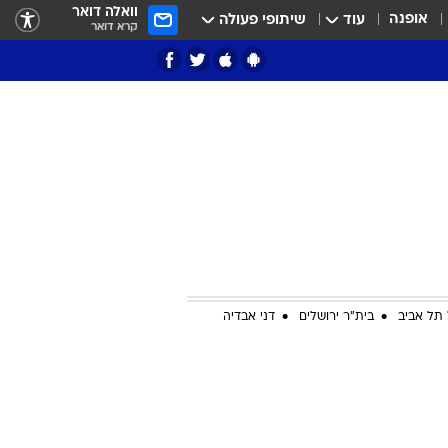
וואלה דואר
אופנה
עוד
שיתופי פעולה
קרא דואר
ציון 3
דאבל דריבל
תל אביב
בית"ר ירושלים
דני אבדיה
י