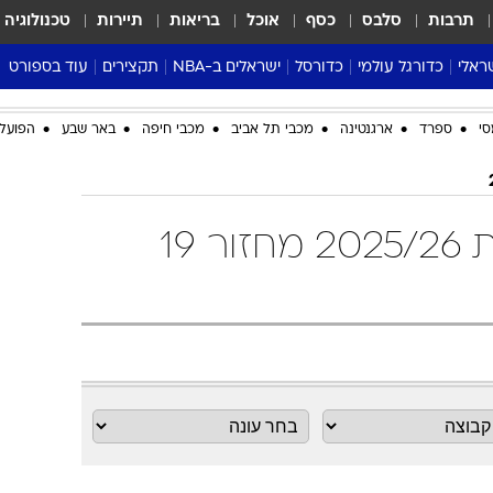
תרבות
סלבס
כסף
אוכל
בריאות
תיירות
טכנולוגיה
ראלי
כדורגל עולמי
כדורסל
ישראלים ב-NBA
תקצירים
עוד בספורט
ליגה אנגלית
ליגת העל
דני אבדיה
מונדיאל 2026
סי
ספרד
ארגנטינה
מכבי תל אביב
מכבי חיפה
באר שבע
הפועל 
 העל
ליגה ספרדית
דאבל דריבל
NBA
נה
ליגה איטלקית
יורוליג וכדורסל אירופי
טבלאות
ו
ליגה גרמנית
ליגה לאומית
פודקאסטים
טבלת ליגה ספרדית 2025/26 מחזור 19
ליגה צרפתית
נבחרות ישראל בכדורסל
מסכמים מחזור
שראל
ליגת האלופות
כדורסל נשים
אבא של שבת
ית
הליגה האירופית
מעל הטבעת
דרום אמריקה
סערה בממלכה
טניס
טראש טוק
ספורט אמריקא
פוקר