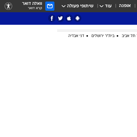
וואלה דואר
אופנה
עוד
שיתופי פעולה
קרא דואר
תל אביב
בית"ר ירושלים
דני אבדיה
ציון 3
דאבל דריבל
י