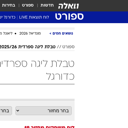
חדשות
ספורט
בחירות
ספורט
לוח תוצאות LIVE
כדורגל יש
ליגת העל Winner
נושאים חמים
מונדיאל 2026
ליאונל מ
סטט' ליגת
גביע המדי
ספורט
טבלת ליגה ספרדית 2025/26
גביע הטוט
שגרירים
נבחרות י
כדורגל
ליגה לאומ
ליגה א'