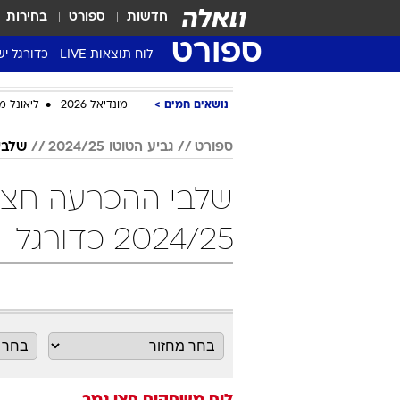
חדשות
ספורט
בחירות
ספורט
לוח תוצאות LIVE
כדורגל יש
ליגת העל Winner
נושאים חמים
מונדיאל 2026
ליאונל מ
סטט' ליגת
גביע המדי
ספורט
גביע הטוטו 2024/25
שלבי
גביע הטוט
שלבי ההכרעה חצי 
שגרירים
נבחרות י
2024/25 כדורגל
ליגה לאומ
ליגה א'