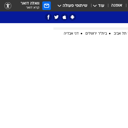
וואלה דואר
אופנה
עוד
שיתופי פעולה
קרא דואר
תל אביב
בית"ר ירושלים
דני אבדיה
ציון 3
דאבל דריבל
י