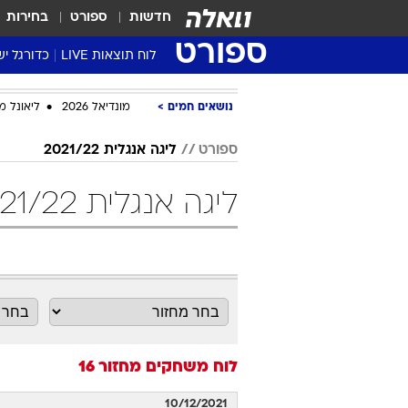
חדשות
ספורט
בחירות
ספורט
לוח תוצאות LIVE
כדורגל יש
ליגת העל Winner
נושאים חמים
מונדיאל 2026
ליאונל מ
סטט' ליגת
גביע המדי
ספורט
ליגה אנגלית 2021/22
גביע הטוט
ליגה אנגלית 2021/22 מחזור 16 כדורגל
שגרירים
נבחרות י
ליגה לאומ
ליגה א'
לוח משחקים
מחזור 16
10/12/2021