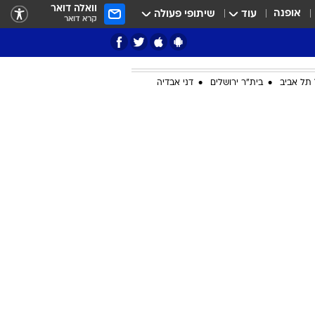
וואלה דואר
אופנה
עוד
שיתופי פעולה
קרא דואר
תל אביב
בית"ר ירושלים
דני אבדיה
ציון 3
דאבל דריבל
י