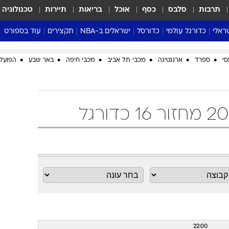
תרבות
סלבס
כסף
אוכל
בריאות
תיירות
טכנולוגיה
ראלי
כדורגל עולמי
כדורסל
ישראלים ב-NBA
תקצירים
עוד בספורט
ליגה אנגלית
ליגת העל
דני אבדיה
מונדיאל 2026
סי
ספרד
ארגנטינה
מכבי תל אביב
מכבי חיפה
באר שבע
הפועל 
 העל
ליגה ספרדית
דאבל דריבל
NBA
נה
ליגה איטלקית
יורוליג וכדורסל אירופי
טבלאות
ו
ליגה גרמנית
ליגה לאומית
פודקאסטים
ליגה צרפתית
נבחרות ישראל בכדורסל
מסכמים מחזור
שראל
ליגת האלופות
כדורסל נשים
אבא של שבת
ית
הליגה האירופית
מעל הטבעת
דרום אמריקה
סערה בממלכה
טניס
טראש טוק
ספורט אמריקא
פוקר
22:00