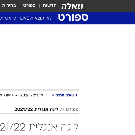
חדשות
ספורט
בחירות
ספורט
לוח תוצאות LIVE
כדורגל יש
ליגת העל Winner
סטט' ליגת
גביע המדי
גביע הטוט
שגרירים
נבחרות י
ליגה לאומ
ליגה א'
נושאים חמים
מונדיאל 2026
ליאונל מ
ספורט
ליגה אנגלית 2021/22
ליגה אנגלית 2021/22 מחזור 13 כדורגל