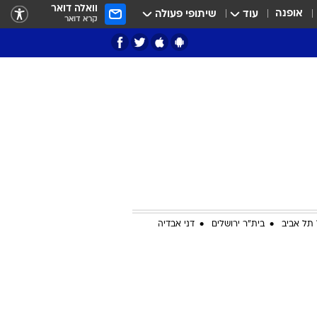
וואלה דואר
אופנה
עוד
שיתופי פעולה
קרא דואר
ציון 3
דאבל דריבל
תל אביב
בית"ר ירושלים
דני אבדיה
י