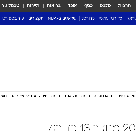
תרבות
סלבס
כסף
אוכל
בריאות
תיירות
טכנולוגיה
ראלי
כדורגל עולמי
כדורסל
ישראלים ב-NBA
תקצירים
עוד בספורט
ליגה אנגלית
ליגת העל
דני אבדיה
מונדיאל 2026
 העל
ליגה ספרדית
דאבל דריבל
NBA
נה
ליגה איטלקית
יורוליג וכדורסל אירופי
טבלאות
ו
ליגה גרמנית
ליגה לאומית
פודקאסטים
ליגה צרפתית
נבחרות ישראל בכדורסל
מסכמים מחזור
שראל
ליגת האלופות
כדורסל נשים
אבא של שבת
ית
הליגה האירופית
מעל הטבעת
דרום אמריקה
סערה בממלכה
סי
ספרד
ארגנטינה
מכבי תל אביב
מכבי חיפה
באר שבע
הפועל 
טניס
טראש טוק
ספורט אמריקא
פוקר