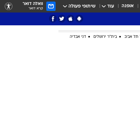
וואלה דואר
אופנה
עוד
שיתופי פעולה
קרא דואר
תל אביב
בית"ר ירושלים
דני אבדיה
ציון 3
דאבל דריבל
י