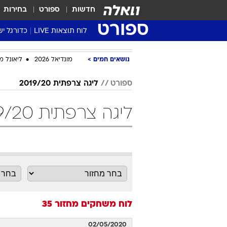
חדשות
ספורט
בחירות
ספורט
לוח תוצאות LIVE
כדורגל יש
ליגת העל Winner
נושאים חמים
מונדיאל 2026
ליאונל מ
סטט' ליגת
גביע המדי
ספורט
ליגה צרפתית 2019/20
גביע הטוט
ליגה צרפתית 2019/20 מחזור 35 כדורגל
שגרירים
נבחרות י
ליגה לאומ
ליגה א'
לוח משחקים
מחזור 35
02/05/2020